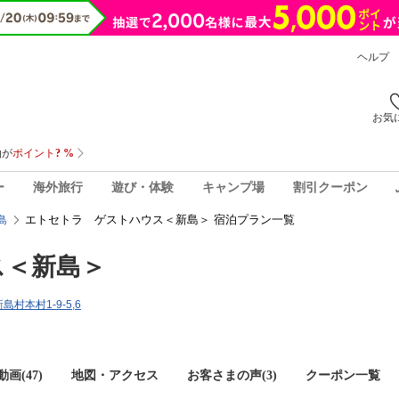
ヘルプ
お気
ー
海外旅行
遊び・体験
キャンプ場
割引クーポン
エトセトラ ゲストハウス＜新島＞ 宿泊プラン一覧
島
ス＜新島＞
島村本村1-9-5,6
画(47)
地図・アクセス
お客さまの声(
3
)
クーポン一覧