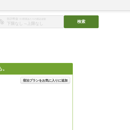
合計料金
※1部屋あたりの税込金額
検索
〜
も。
宿泊プランをお気に入りに追加