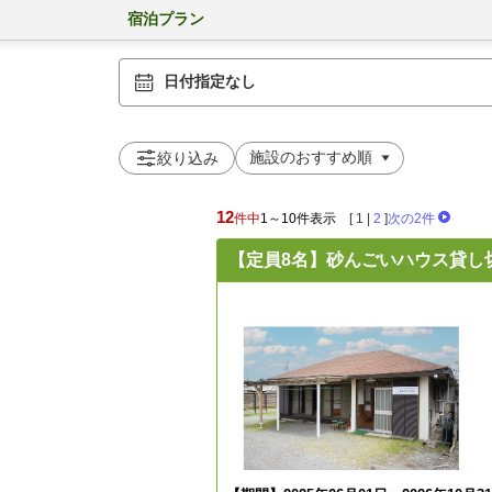
宿泊プラン
日付指定なし
絞り込み
12
件中
1～10件表示
[
1
|
2
]
次の2件
【定員8名】砂んごいハウス貸し