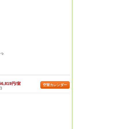
のっ
56,819円/室
空室カレンダー
)