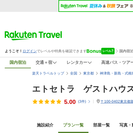
国内宿泊
交通＋宿
レンタカー
高速バス・ツア
楽天トラベルトップ
全国
東京都
神津島・新島・式根
エトセトラ ゲストハウ
5.00
(
3
件)
〒100-0402東京都新
施設紹介
プラン一覧
部屋一覧
写真・動