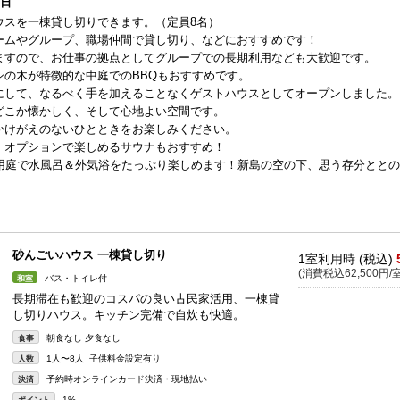
1日
ウスを一棟貸し切りできます。（定員8名）
ームやグループ、職場仲間で貸し切り、などにおすすめです！
ますので、お仕事の拠点としてグループでの長期利用なども大歓迎です。
の木が特徴的な中庭でのBBQもおすすめです。
にして、なるべく手を加えることなくゲストハウスとしてオープンしました。
どこか懐かしく、そして心地よい空間です。
かけがえのないひとときをお楽しみください。
、オプションで楽しめるサウナもおすすめ！
専用庭で水風呂＆外気浴をたっぷり楽しめます！新島の空の下、思う存分とと
砂んごいハウス 一棟貸し切り
1室利用時 (税込)
(消費税込62,500円/室
バス・トイレ付
和室
長期滞在も歓迎のコスパの良い古民家活用、一棟貸
し切りハウス。キッチン完備で自炊も快適。
朝食なし 夕食なし
食事
1人〜8人 子供料金設定有り
人数
予約時オンラインカード決済・現地払い
決済
1%