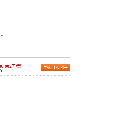
のっ
30,682円/室
空室カレンダー
)