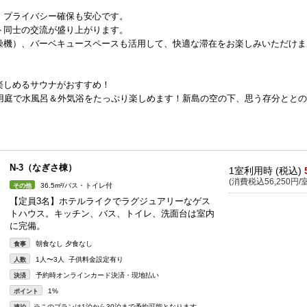
、プライバシー確保も安心です。
ト同士の交流が盛り上がります。
燥機）、バーベキュースペースも活用して、快適な滞在をお楽しみいただけま
楽しめるサウナがおすすめ！
専用庭で水風呂＆外気浴をたっぷり楽しめます！新島の空の下、思う存分とと
N-3（なぎさ棟）
1室利用時 (税込)
(消費税込56,250円/室
36.5m²/バス・トイレ付
その他
【定員3名】ホテルライクでラグジュアリーなゲス
トハウス。キッチン、バス、トイレ、洗面台は室内
に完備。
朝食なし 夕食なし
食事
1人〜3人 子供料金設定有り
人数
予約時オンラインカード決済・現地払い
決済
1%
ポイント
※このプランは1泊から30泊まで予約可能となります。