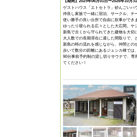
【期間】2025年06月01日〜2026年10月3
ゲストハウス「エトセトラ」砂んごいハ
仲良し家族で一緒に宿泊、サークル、チ
使い勝手の良い台所で自由に炊事ができ
ゆったり寝られる広々とした大広間。ヤシ
新島で古くから守られてきた建物を大切
大人数での長期滞在に適した間取りで、
新島の時の流れを感じながら、仲間との
歩いて数分の距離にあるジェシカ棟では
90分事前予約制の貸し切りサウナで、
てください！
1
/
26