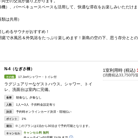
ト同士の交流が盛り上がります。
燥機）、バーベキュースペースも活用して、快適な滞在をお楽しみいただけま
器類は共用）
楽しめるサウナがおすすめ！
専用庭で水風呂＆外気浴をたっぷり楽しめます！新島の空の下、思う存分とと
N-4（なぎさ棟）
1室利用時 (税込)
(消費税込33,750円/室
17.3m²/シャワー・トイレ付
その他
ラグジュアリーなゲストハウス。シャワー、トイ
レ、洗面台は室内に完備。
朝食なし 夕食なし
食事
1人〜3人 子供料金設定有り
人数
予約時オンラインカード決済・現地払い
決済
1%
ポイント
※このプランは1泊から30泊まで予約可能となります。
連泊
キャンセル