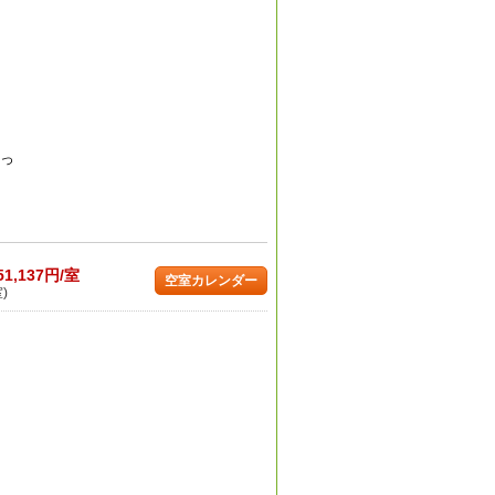
のっ
51,137円/室
空室カレンダー
)