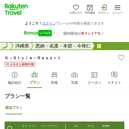
お気に入り
予約確認
ログイン
メニュー
全国
全国
沖縄県
恩納・名護・本部・今帰仁
Ｋ&#6529
Ｋ－Ｓｔｙｌｅ－Ｒｅｓｏｒｔ
プラン
施設紹介
部屋
写真
クーポン
クチコミ
プラン一覧
宿泊プラン
チェックイン
チェックアウト
大人
子ども
部屋数