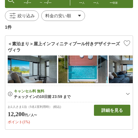
--/--
--/--
--
--
--
〜
人
人
部屋
絞り込み
1件
＜素泊まり＞屋上インフィニティプール付きデザイナーズ
ヴィラ
お1人さま1泊（5名1室利用時） (税込)
詳細を見る
12,200
円
／人〜
ポイント(1%)