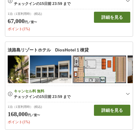
1泊（1室利用時） (税込)
詳細を見る
67,000
円
／室〜
ポイント(1%)
淡路島リゾートホテル DiosHotel１棟貸
1泊（1室利用時） (税込)
詳細を見る
168,000
円
／室〜
ポイント(1%)