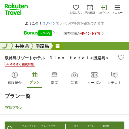
お気に入り
予約確認
ログイン
メニュー
全国
全国
兵庫県
淡路島
淡路島リゾートホテル Ｄｉｏ
淡路島リゾートホテル Ｄｉｏｓ Ｈｏｔｅｌ＜淡路島＞
プラン
施設紹介
部屋
写真
クーポン
クチコミ
プラン一覧
宿泊プラン
チェックイン
チェックアウト
大人
子ども
部屋数