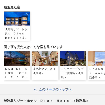
最近見た宿
淡路島リゾートホ
テル Ｄｉｏｓ
Ｈｏｔｅｌ＜淡路
島＞
同じ宿を見た人はこんな宿も見ています
ＫＡＭＯＭＥ Ｓ
淡路島マンモス＜
アングラーズリゾ
Ｄｒｅａｍ
ＬＯＷ ＨＯＴＥ
淡路島＞
ート淡路島＜淡路
Ｎ Ａｗａ
Ｌ ＴＨＥ ＣＯ
島＞
淡路島＞
ＭＰＡＣＴ＜淡路
島＞
このページのトップへ
淡路島リゾートホテル Ｄｉｏｓ Ｈｏｔｅｌ＜淡路島＞