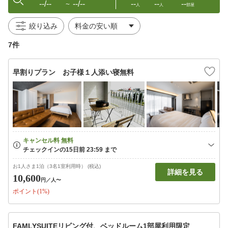
--/--
--/--
--
--
--
〜
人
人
部屋
絞り込み
7件
早割りプラン お子様１人添い寝無料
お1人さま1泊（3名1室利用時） (税込)
詳細を見る
10,600
円
／人〜
ポイント(1%)
FAMLYSUITEリビング付、ベッドルーム1部屋利用限定