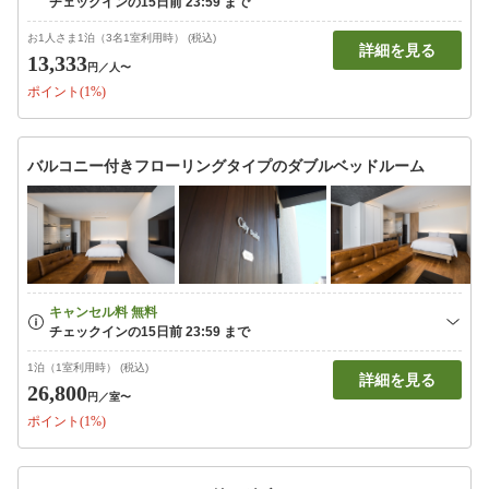
お1人さま1泊（3名1室利用時） (税込)
詳細を見る
13,333
円
／人〜
ポイント(1%)
バルコニー付きフローリングタイプのダブルベッドルーム
1泊（1室利用時） (税込)
詳細を見る
26,800
円
／室〜
ポイント(1%)