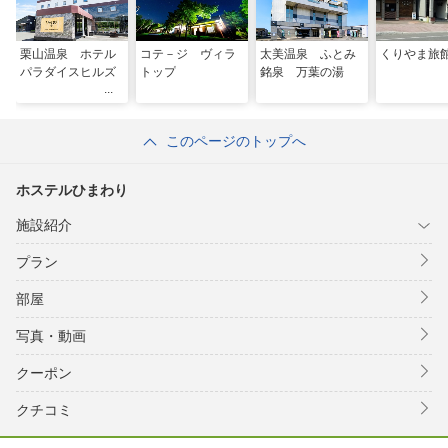
栗山温泉 ホテル
コテ－ジ ヴィラ
太美温泉 ふとみ
くりやま旅
パラダイスヒルズ
トップ
銘泉 万葉の湯
このページのトップへ
ホステルひまわり
施設紹介
プラン
部屋
写真・動画
クーポン
クチコミ