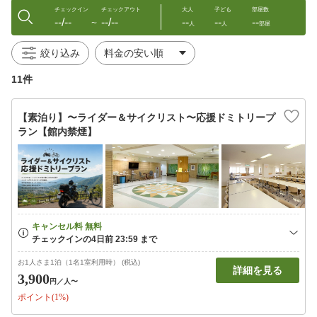
チェックイン
チェックアウト
大人
子ども
部屋数
--/--
--/--
--
--
--
〜
人
人
部屋
絞り込み
11件
【素泊り】〜ライダー＆サイクリスト〜応援ドミトリープ
ラン【館内禁煙】
お1人さま1泊（1名1室利用時） (税込)
詳細を見る
3,900
円
／人〜
ポイント(1%)