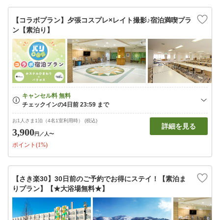
【コラボプラン】夕張コスプレ×レイト撮影♪宿泊満喫プラ
ン【素泊り】
お1人さま1泊（4名1室利用時） (税込)
詳細を見る
3,900
円
／人〜
ポイント(1%)
【さき楽30】30日前のご予約でお得にステイ！【素泊ま
りプラン】【★大浴場無料★】