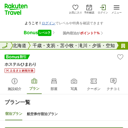
お気に入り
予約確認
ログイン
メニュー
全国
全国
北海道
千歳・支笏・苫小牧・滝川・夕張・空知
ホステルひまわり
プラン
施設紹介
部屋
写真
クーポン
クチコミ
プラン一覧
宿泊プラン
航空券付宿泊プラン