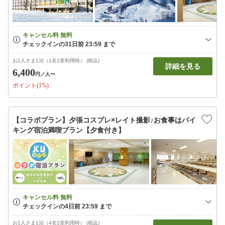
お1人さま1泊（1名1室利用時） (税込)
詳細を見る
6,400
円
／人〜
ポイント(1%)
【コラボプラン】夕張コスプレ×レイト撮影♪お食事はバイ
キング宿泊満喫プラン【夕食付き】
お1人さま1泊（4名1室利用時） (税込)