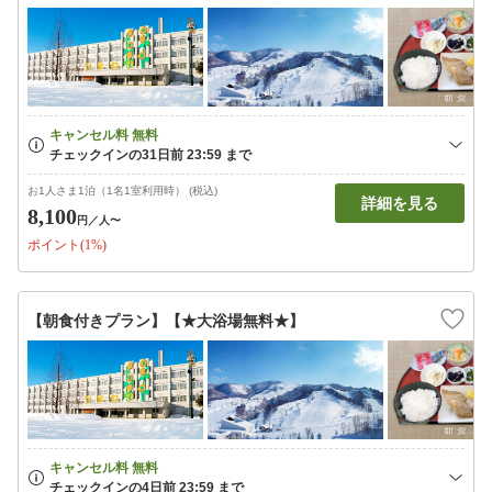
お1人さま1泊（1名1室利用時） (税込)
詳細を見る
8,100
円
／人〜
ポイント(1%)
【朝食付きプラン】【★大浴場無料★】