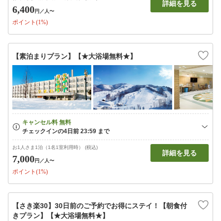
詳細を見る
6,400
円
／人〜
ポイント(1%)
【素泊まりプラン】【★大浴場無料★】
お1人さま1泊（1名1室利用時） (税込)
詳細を見る
7,000
円
／人〜
ポイント(1%)
【さき楽30】30日前のご予約でお得にステイ！【朝食付
きプラン】【★大浴場無料★】