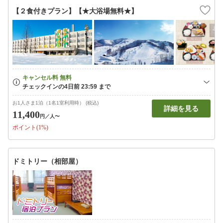
【２食付きプラン】【★大浴場無料★】
お1人さま1泊（1名1室利用時） (税込)
詳細を見る
11,400
円
／人〜
ポイント(1%)
ドミトリー（相部屋）