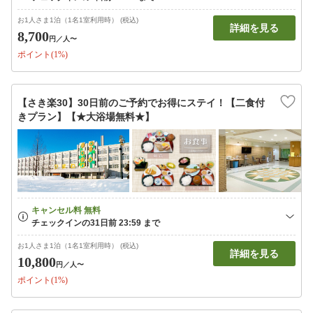
お1人さま1泊（1名1室利用時） (税込)
詳細を見る
8,700
円
／人〜
ポイント(1%)
【さき楽30】30日前のご予約でお得にステイ！【二食付
きプラン】【★大浴場無料★】
お1人さま1泊（1名1室利用時） (税込)
詳細を見る
10,800
円
／人〜
ポイント(1%)