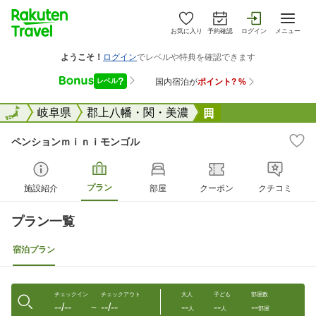
お気に入り
予約確認
ログイン
メニュー
全国
全国
岐阜県
郡上八幡・関・美濃
ペンションｍｉｎ
ペンションｍｉｎｉモンゴル
プラン
施設紹介
部屋
クーポン
クチコミ
プラン一覧
宿泊プラン
チェックイン
チェックアウト
大人
子ども
部屋数
--/--
--/--
--
--
--
〜
人
人
部屋