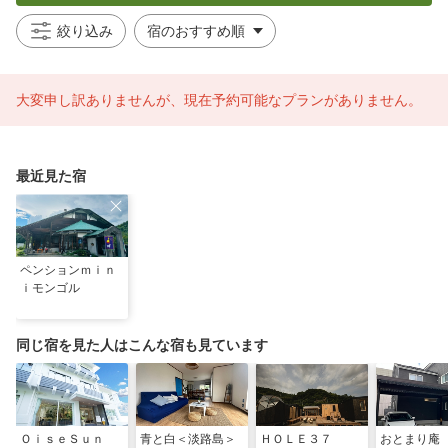
絞り込み
大変申し訳ありませんが、現在予約可能なプランがありません。
最近見た宿
ペンションｍｉｎ
ｉモンゴル
同じ宿を見た人はこんな宿も見ています
ＯｉｓｅＳｕｎ
青と白＜淡路島＞
ＨＯＬＥ３７
おとまり庵