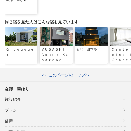
金澤 華ゆり
同じ宿を見た人はこんな宿も見ています
Ｇ．ｂｏｕｑｕｅ
ＭＵＳＡＳＨＩ
金沢 四季亭
Ｃｅｎｔｅ
ｔ
Ｃｏｎｄｏ Ｋａ
ｏｉｎｔ
ｎａｚａｗａ
Ｋａｎａｚ
このページのトップへ
金澤 華ゆり
施設紹介
プラン
部屋