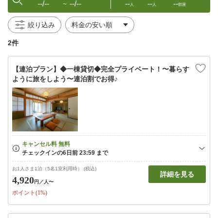
--/--
--/--
--
--
--
〜
人
人
部屋
絞り込み
2件
【連泊プラン】◆一棟貸切◆完全プライベート！〜暮らす
ように旅をしよう〜連泊割でお得♪
お1人さま1泊（5名1室利用時） (税込)
詳細を見る
4,920
円
／人〜
ポイント(1%)