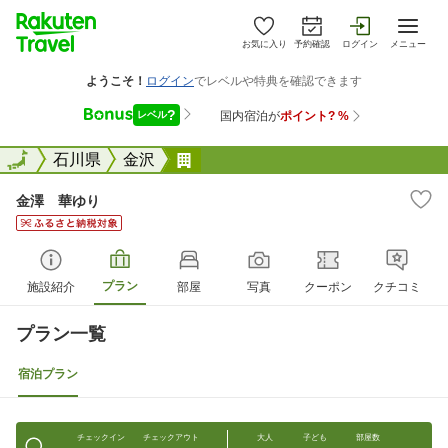
お気に入り
予約確認
ログイン
メニュー
全国
全国
石川県
金沢
金澤 華ゆり
金澤 華ゆり
プラン
施設紹介
部屋
写真
クーポン
クチコミ
プラン一覧
宿泊プラン
チェックイン
チェックアウト
大人
子ども
部屋数