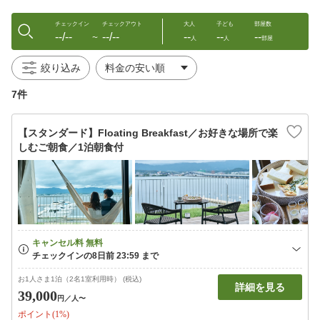
チェックイン
チェックアウト
大人
子ども
部屋数
--/--
--/--
--
--
--
〜
人
人
部屋
絞り込み
7件
【スタンダード】Floating Breakfast／お好きな場所で楽
しむご朝食／1泊朝食付
お1人さま1泊（2名1室利用時） (税込)
詳細を見る
39,000
円
／人〜
ポイント(1%)