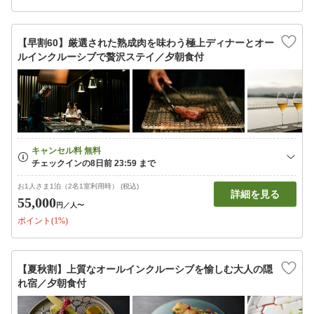
【早割60】厳選された熟成肉を味わう極上ディナーとオー
ルインクルーシブで贅沢ステイ／夕朝食付
お1人さま1泊（2名1室利用時） (税込)
詳細を見る
55,000
円
／人〜
ポイント(1%)
【夏秋割】上質なオールインクルーシブを愉しむ大人の隠
れ宿／夕朝食付