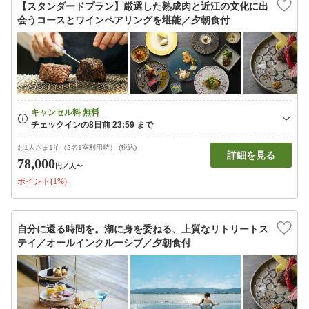
【スタンダードプラン】厳選した熟成肉と近江の文化に出
会うコースとワインペアリングを堪能／夕朝食付
お1人さま1泊（2名1室利用時） (税込)
詳細を見る
78,000
円
／人〜
ポイント(1%)
自分に還る時間を。湖に身を委ねる、上質なリトリートス
テイ／オールインクルーシブ／夕朝食付