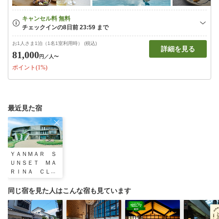
お1人さま1泊（1名1室利用時） (税込)
詳細を見る
81,000
円
／人〜
ポイント(1%)
最近見た宿
ＹＡＮＭＡＲ Ｓ
ＵＮＳＥＴ ＭＡ
ＲＩＮＡ ＣＬＵ
ＢＨＯＵＳＥ＆Ｈ
ＯＴＥＬ
同じ宿を見た人はこんな宿も見ています