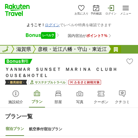
お気に入り
予約確認
ログイン
メニュー
全国
全国
滋賀県
彦根・近江八幡・守山・東近江
ＹＡＮ
ＹＡＮＭＡＲ ＳＵＮＳＥＴ ＭＡＲＩＮＡ ＣＬＵＢＨ
ＯＵＳＥ＆ＨＯＴＥＬ
サステナブルトラベル
プラン
施設紹介
部屋
写真
クーポン
クチコミ
プラン一覧
宿泊プラン
航空券付宿泊プラン