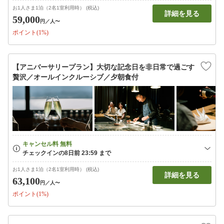
お1人さま1泊（2名1室利用時） (税込)
詳細を見る
59,000
円
／人〜
ポイント(1%)
【アニバーサリープラン】大切な記念日を非日常で過ごす
贅沢／オールインクルーシブ／夕朝食付
お1人さま1泊（2名1室利用時） (税込)
詳細を見る
63,100
円
／人〜
ポイント(1%)