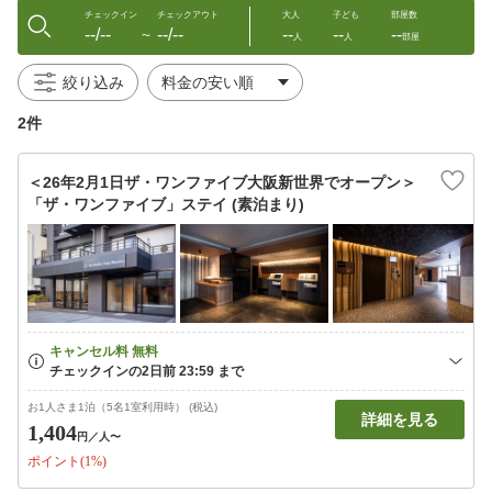
チェックイン
チェックアウト
大人
子ども
部屋数
--/--
--/--
--
--
--
〜
人
人
部屋
絞り込み
2件
＜26年2月1日ザ・ワンファイブ大阪新世界でオープン＞
「ザ・ワンファイブ」ステイ (素泊まり)
お1人さま1泊（5名1室利用時） (税込)
詳細を見る
1,404
円
／人〜
ポイント(1%)