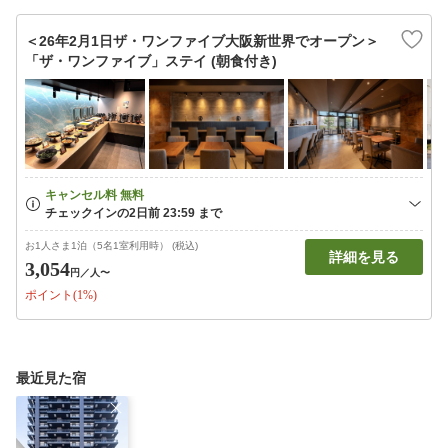
＜26年2月1日ザ・ワンファイブ大阪新世界でオープン＞
「ザ・ワンファイブ」ステイ (朝食付き)
お1人さま1泊（5名1室利用時） (税込)
詳細を見る
3,054
円
／人〜
ポイント(1%)
最近見た宿