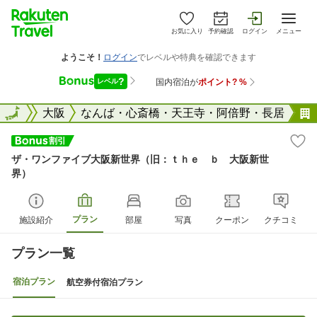
お気に入り
予約確認
ログイン
メニュー
大阪府
全国
大阪
なんば・心斎橋・天王寺・阿倍野・長居
ザ・ワンファイブ大阪新世界（旧：ｔｈｅ ｂ 大阪新世
界）
プラン
施設紹介
部屋
写真
クーポン
クチコミ
プラン一覧
宿泊プラン
航空券付宿泊プラン