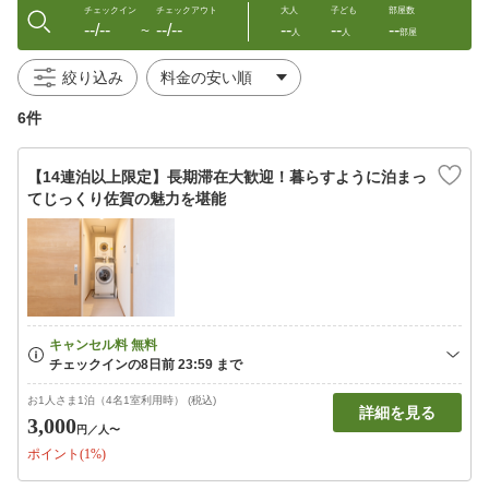
チェックイン
チェックアウト
大人
子ども
部屋数
--/--
--/--
--
--
--
〜
人
人
部屋
絞り込み
6件
【14連泊以上限定】長期滞在大歓迎！暮らすように泊まっ
てじっくり佐賀の魅力を堪能
お1人さま1泊（4名1室利用時） (税込)
詳細を見る
3,000
円
／人〜
ポイント(1%)