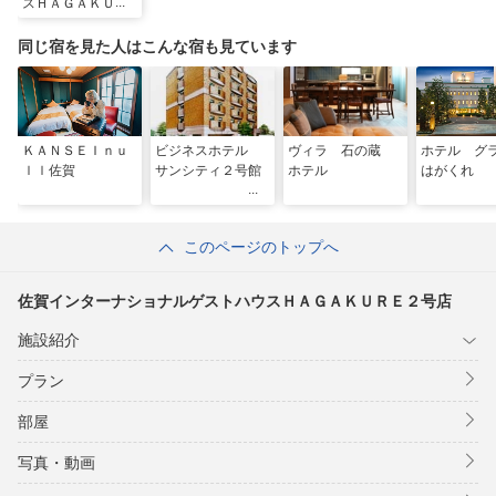
スＨＡＧＡＫＵＲ
Ｅ２号店
同じ宿を見た人はこんな宿も見ています
ＫＡＮＳＥＩｎｕ
ビジネスホテル
ヴィラ 石の蔵
ホテル グ
ｌｌ佐賀
サンシティ２号館
ホテル
はがくれ
このページのトップへ
佐賀インターナショナルゲストハウスＨＡＧＡＫＵＲＥ２号店
施設紹介
プラン
部屋
写真・動画