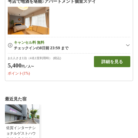
号店で地酒を堪能♪アパートメント個室ステイ
お1人さま1泊（4名1室利用時） (税込)
詳細を見る
5,400
円
／人〜
ポイント(1%)
最近見た宿
佐賀インターナシ
ョナルゲストハウ