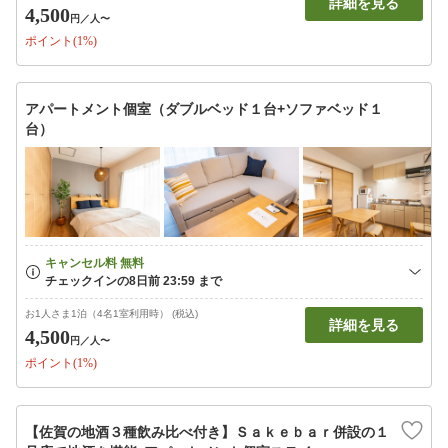
詳細を見る
4,500
円
／人〜
ポイント(1%)
アパートメント個室（ダブルベッド１台+ソファベッド１
台）
お1人さま1泊（4名1室利用時） (税込)
詳細を見る
4,500
円
／人〜
ポイント(1%)
【佐賀の地酒３種飲み比べ付き】Ｓａｋｅｂａｒ併設の１