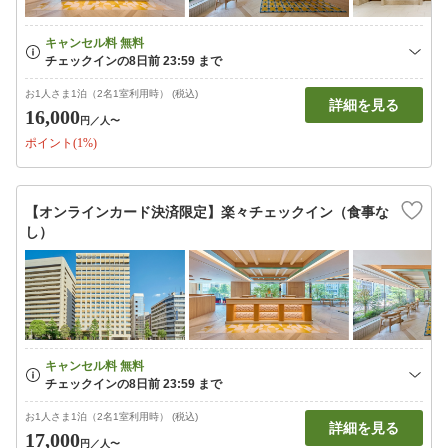
お1人さま1泊（2名1室利用時） (税込)
詳細を見る
16,000
円
／人〜
ポイント(1%)
【オンラインカード決済限定】楽々チェックイン（食事な
し）
お1人さま1泊（2名1室利用時） (税込)
詳細を見る
17,000
円
／人〜