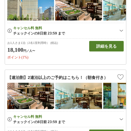
お1人さま1泊（2名1室利用時） (税込)
詳細を見る
18,100
円
／人〜
ポイント(1%)
【連泊割】2連泊以上のご予約はこちら！（朝食付き）