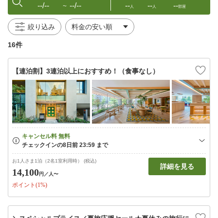
--/--
--/--
--
--
--
〜
人
人
部屋
絞り込み
16件
【連泊割】3連泊以上におすすめ！（食事なし）
お1人さま1泊（2名1室利用時） (税込)
詳細を見る
14,100
円
／人〜
ポイント(1%)