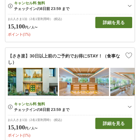
お1人さま1泊（2名1室利用時） (税込)
詳細を見る
15,100
円
／人〜
ポイント(1%)
【さき楽】30日以上前のご予約でお得にSTAY！（食事な
し）
お1人さま1泊（2名1室利用時） (税込)
詳細を見る
15,100
円
／人〜
ポイント(1%)