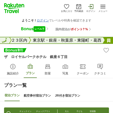
お気に入り
予約確認
ログイン
メニュー
東京２３区内
全国
東京駅・銀座・秋葉原・東陽町・葛西
ザ ロイヤルパークホテル 銀座６丁目
プラン
施設紹介
部屋
写真
クーポン
クチコミ
プラン一覧
宿泊プラン
航空券付宿泊プラン
JR付き宿泊プラン
チェックイン
チェックアウト
大人
子ども
部屋数