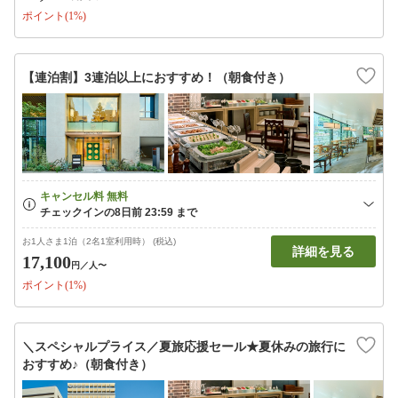
ポイント(1%)
【連泊割】3連泊以上におすすめ！（朝食付き）
お1人さま1泊（2名1室利用時） (税込)
詳細を見る
17,100
円
／人〜
ポイント(1%)
＼スペシャルプライス／夏旅応援セール★夏休みの旅行に
おすすめ♪（朝食付き）