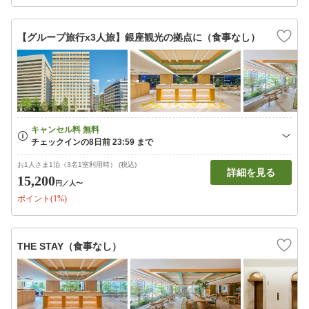
【グループ旅行x3人旅】銀座観光の拠点に（食事なし）
お1人さま1泊（3名1室利用時） (税込)
詳細を見る
15,200
円
／人〜
ポイント(1%)
THE STAY（食事なし）