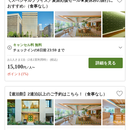
＼スペシャルプライス／夏旅応援セール★夏休みの旅行に
おすすめ♪（食事なし）
お1人さま1泊（2名1室利用時） (税込)
詳細を見る
15,100
円
／人〜
ポイント(1%)
【連泊割】2連泊以上のご予約はこちら！（食事なし）