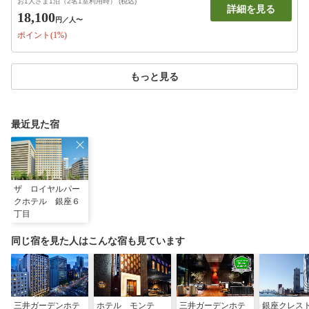
お1人さま1泊（2名1室利用時） (税込)
詳細を見る
18,100
円
／人〜
ポイント(1%)
もっと見る
最近見た宿
ザ ロイヤルパー
クホテル 銀座６
丁目
同じ宿を見た人はこんな宿も見ています
三井ガーデンホテ
ホテル モンテ
三井ガーデンホテ
銀座クレス