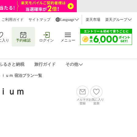
ご利用ガイド
サイトマップ
Language
楽天市場
楽天グループ
に入り
予約確認
ログイン
メニュー
ふるさと納税
旅行ガイド
その他
ｉｕｍ 宿泊プラン一覧
ｉｕｍ
メルマガ
お気に入り
登録
追加