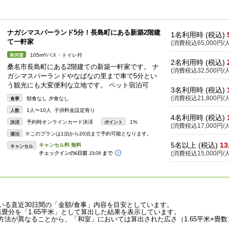
ナガシマスパーランド5分！長島町にある新築2階建
1名利用時 (税込)
て一軒家
(消費税込65,000円/人
105m²/バス・トイレ付
和洋室
2名利用時 (税込)
桑名市長島町にある2階建ての新築一軒家です。 ナ
(消費税込32,500円/人
ガシマスパーランドやなばなの里まで車で5分とい
う観光にも大変便利な立地です。 ペット宿泊可
3名利用時 (税込)
(消費税込21,800円/人
朝食なし 夕食なし
食事
1人〜10人 子供料金設定有り
人数
4名利用時 (税込)
予約時オンラインカード決済
1%
決済
ポイント
(消費税込17,000円/人
※このプランは1泊から20泊まで予約可能となります。
連泊
5名以上 (税込)
13
キャンセル
(消費税込15,000円/人
いる直近30日間の「金額/食事」内容を目安としています。
畳分を「1.65平米」として算出した結果を表示しています。
法が異なることから、「和室」においては算出された広さ（1.65平米×畳数