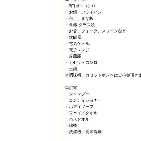
・3口ガスコンロ
・お鍋、フライパン
・包丁、まな板
・食器 グラス類
・お箸、フォーク、スプーンなど
・炊飯器
・電気ケトル
・電子レンジ
・冷蔵庫
・カセットコンロ
・土鍋
※調味料、カセットボンベはご持参頂き
◎浴室
・シャンプー
・コンディショナー
・ボディソープ
・フェイスタオル
・バスタオル
・綿棒
・洗濯機、洗濯洗剤