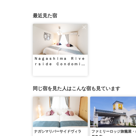
最近見た宿
Ｎａｇａｓｈｉｍａ Ｒｉｖｅ
ｒｓｉｄｅ Ｃｏｎｄｏｍｉｎ
ｉｕｍ
同じ宿を見た人はこんな宿も見ています
ナガシマリバーサイドヴィラ
ファミリーロッジ旅籠屋・