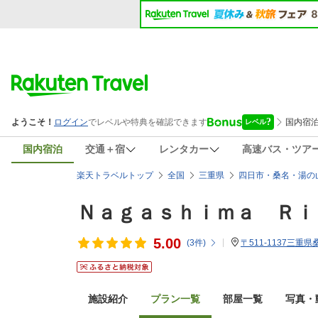
国内宿泊
交通＋宿
レンタカー
高速バス・ツア
楽天トラベルトップ
全国
三重県
四日市・桑名・湯の
Ｎａｇａｓｈｉｍａ Ｒｉ
5.00
(
3
件)
〒511-1137三重
施設紹介
プラン一覧
部屋一覧
写真・動