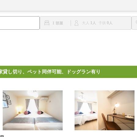
1
0
1
大人
子供
家貸し切り、ペット同伴可能、ドッグラン有り