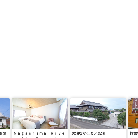
名阪
Ｎａｇａｓｈｉｍａ Ｒｉｖｅ
民泊ながしま／民泊
旅館