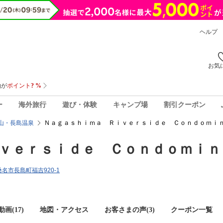
ヘルプ
お気
ー
海外旅行
遊び・体験
キャンプ場
割引クーポン
Ｎａｇａｓｈｉｍａ Ｒｉｖｅｒｓｉｄｅ Ｃｏｎｄｏｍｉｎ
山・長島温泉
ｖｅｒｓｉｄｅ Ｃｏｎｄｏｍｉｎ
県桑名市長島町福吉920-1
画(17)
地図・アクセス
お客さまの声(
3
)
クーポン一覧