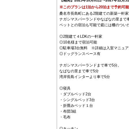
【期間】2023年10月01日〜2027年12月3
※このプランは1泊から20泊まで予約可
桑名市長島町にある2階建ての新築一軒家
ナガシマスパーランドやなばなの里まで
ペットとの宿泊も可能で庭には柵のつい
◎2階建て４LDKの一軒家
◎10名様まで宿泊可能
◎駐車場3台無料 ※詳細は入室マニュ
◎ドッグランスペース有
ナガシマスパーランドまで車で5分。
なばなの里まで車で5分
湾岸長島インターより車で5分
◎寝具
・ダブルベッド2台
・シングルベッド3台
・折畳みベッド１台
・布団3組
・毛布
◎キッチン