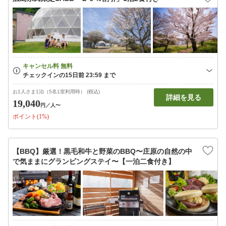
お1人さま1泊（5名1室利用時） (税込)
詳細を見る
19,040
円
／人〜
ポイント(1%)
【BBQ】厳選！黒毛和牛と野菜のBBQ〜庄原の自然の中
で気ままにグランピングステイ〜【一泊二食付き】