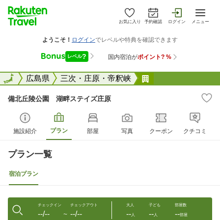
お気に入り
予約確認
ログイン
メニュー
全国
全国
広島県
三次・庄原・帝釈峡
備北丘陵公園 湖
備北丘陵公園 湖畔ステイズ庄原
プラン
施設紹介
部屋
写真
クーポン
クチコミ
プラン一覧
宿泊プラン
チェックイン
チェックアウト
大人
子ども
部屋数
--/--
--/--
--
--
--
〜
人
人
部屋