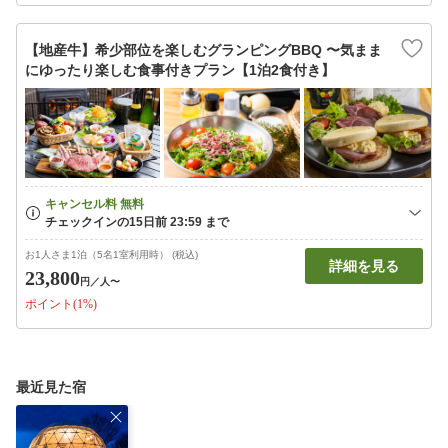
【地産牛】希少部位を楽しむグランピングBBQ 〜気まま
にゆったり楽しむ食事付きプラン【1泊2食付き】
お1人さま1泊（5名1室利用時） (税込)
詳細を見る
23,800
円
／人〜
ポイント(1%)
最近見た宿