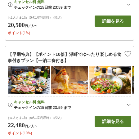
お1人さま1泊（5名1室利用時） (税込)
詳細を見る
20,500
円
／人〜
ポイント(1%)
【早期特典】【ポイント10倍】湖畔でゆったり楽しめる食
事付きプラン【一泊二食付き】
お1人さま1泊（5名1室利用時） (税込)
詳細を見る
22,480
円
／人〜
ポイント(10%)