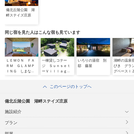
備北丘陵公園 湖
畔ステイズ庄原
同じ宿を見た人はこんな宿も見ています
ＬＥＭＯＮ ＦＡ
一棟貸しコテー
いろりの湯宿 別
湖畔の温泉
ＲＭ ＧＬＡＭＰ
ジ Ｓｕｎｓｅｔ
邸 藤屋
びき グラ
ＩＮＧ しまなみ
ーＶｉｌｌａｇ
グベースＩ
ｅ サンセットビ
Ｏ
レッジ
このページのトップへ
備北丘陵公園 湖畔ステイズ庄原
施設紹介
プラン
部屋