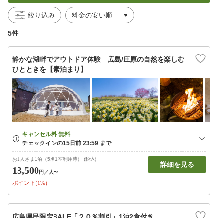
絞り込み
5件
静かな湖畔でアウトドア体験 広島/庄原の自然を楽しむ
ひとときを【素泊まり】
お1人さま1泊（5名1室利用時） (税込)
詳細を見る
13,500
円
／人〜
ポイント(1%)
広島県民限定SALE「２０％割引」1泊2食付き