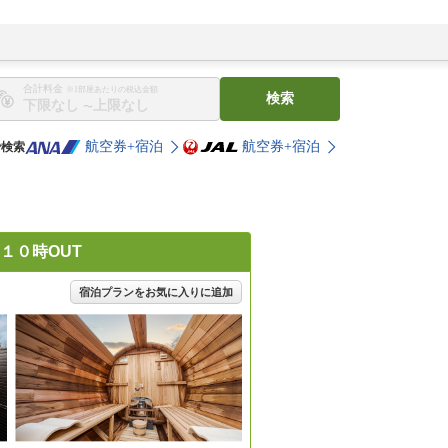
合計料金
※1部屋あたりの税込金額
検索
〜
航空券+宿泊
航空券+宿泊
で検索
１０時OUT
宿泊プランをお気に入りに追加