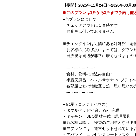
【期間】2025年11月24日〜2026年09月3
※このプランは1泊から3泊まで予約可能
■当プランについて
チェックアウトは１０時です
お食事は付いておりません
※チェックインは近隣にある姉妹館「湯
お客様の混み状況によっては、グランピ
日没後は周辺が非常に暗くなりますので
---・---・---・---・
食材、飲料の持込み自由！
半露天風呂、バレルサウナ ＆ プライ
各部屋ごとの地獄蒸し処、思い思いのグ
---・---・---・---・
■ 部屋（コンテナハウス）
・ダブルベッド×4台、Wi-Fi完備
・キッチン、BBQ器材一式、調理器具
※５名様以降は、寝袋のご用意となりま
※当プランには、通常セットせれている
ヘアバンド、エッセンスシートマスク、