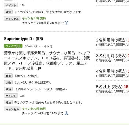
(消費税込17,000円/人
1%
ポイント
※このプランは1泊から3泊まで予約可能となります。
連泊
キャンセル
Superior type D：雲海
2名利用時 (税込)
(消費税込17,000円/人
48m²/バス・トイレ付
ファイブ以上
源泉かけ流し半露天風呂、サウナ、水風呂、シャワ
3名利用時 (税込)
ールーム／キッチン、ＢＢＱ器材、調理器材、冷蔵
(消費税込17,000円/人
庫／Ｗｉ-Ｆｉ／冷暖房、洗面所／テラス、屋上デ
ッキ、専用地獄蒸し処
4名利用時 (税込)
(消費税込17,000円/人
朝食なし 夕食なし
食事
1人〜6人 子供料金設定有り
人数
5名以上 (税込)
15
予約時オンラインカード決済・現地払い
決済
(消費税込17,000円/人
1%
ポイント
※このプランは1泊から3泊まで予約可能となります。
連泊
キャンセル