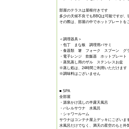
部屋のテラスは屋根付きです
多少の天候不良でもBBQは可能ですが、
その際は、部屋の中でホットプレートを
＜調理器具＞
・包丁 まな板 調理用バサミ
・食器類 箸 フォーク スプーン グ
・電子レンジ 炊飯器 ホットプレート
・蒸気蒸し用のザル ステンレスお盆
※蒸し処は、24時間ご利用いただけます
※調味料はございません
■ SPA
全部屋
・源泉かけ流しの半露天風呂
・バレルサウナ 水風呂
・シャワールーム
サウナはコンテナ屋上デッキにございま
水風呂だけでなく、満天の星空のもと外