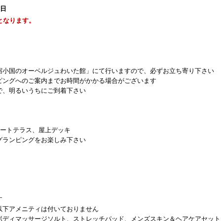
0日
となります。
宿小国のオーベルジュわいた館」にて行いますので、必ずお立ち寄り下さい
ングへのご案内までお時間がかかる場合がございます
、明るいうちにご到着下さい
ベートテラス、屋上デッキ
ランピングをお楽しみ下さい
す
以下アメニティは付いておりません
ボディマッサージソルト、ストレッチパッド、メンズスキン＆ヘアケアセット