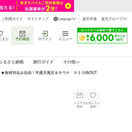
ご利用ガイド
サイトマップ
Language
楽天市場
楽天グループ
に入り
予約確認
ログイン
メニュー
ふるさと納税
旅行ガイド
その他
★食材持込み自由！半露天風呂＆サウナ ※１０時OUT
メルマガ
お気に入り
登録
追加