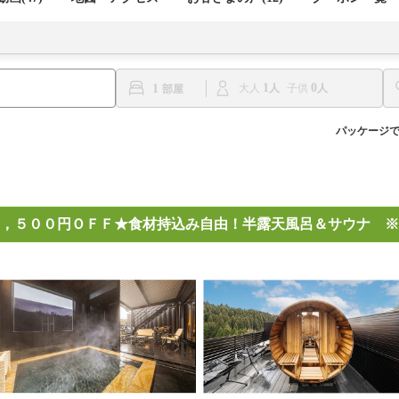
1
0
1
大人
子供
パッケージ
，５００円ＯＦＦ★食材持込み自由！半露天風呂＆サウナ ※