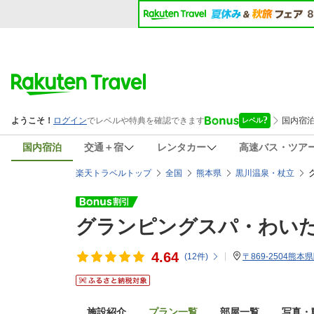
国内宿泊
交通＋宿
レンタカー
高速バス・ツア
楽天トラベルトップ
全国
熊本県
黒川温泉・杖立
グランピングスパ・わい
4.64
(
12
件)
〒869-2504熊本
施設紹介
プラン一覧
部屋一覧
写真・動