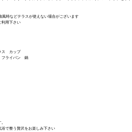
強風時などテラスが使えない場合がございます
ご利用下さい
ラス カップ
 フライパン 鍋
す。
気浴で整う贅沢をお楽しみ下さい