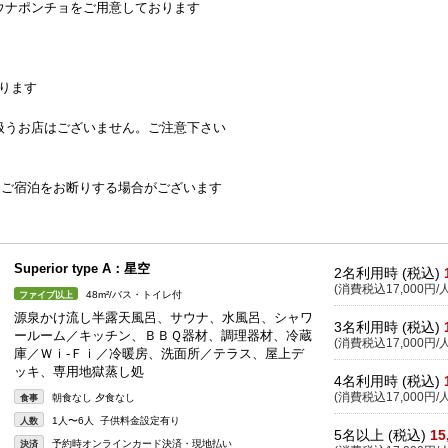
ウナポンチョをご用意しております
なります
扱うお店はございません。ご注意下さい
ご宿泊をお断りする場合がございます
Superior type A：星空
2名利用時 (税込)
(消費税込17,000円/人
48m²/バス・トイレ付
ファイブ以上
源泉かけ流し半露天風呂、サウナ、水風呂、シャワ
3名利用時 (税込)
ールーム／キッチン、ＢＢＱ器材、調理器材、冷蔵
(消費税込17,000円/人
庫／Ｗｉ-Ｆｉ／冷暖房、洗面所／テラス、屋上デ
ッキ、専用地獄蒸し処
4名利用時 (税込)
(消費税込17,000円/人
朝食なし 夕食なし
食事
1人〜6人 子供料金設定有り
人数
5名以上 (税込)
15
予約時オンラインカード決済・現地払い
決済