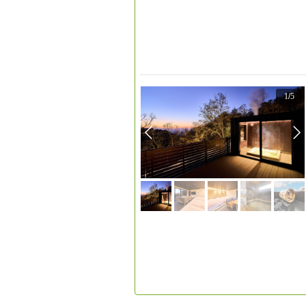
1
/
5