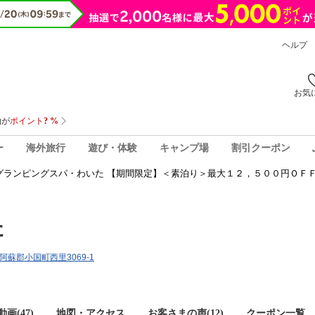
ヘルプ
お気
ー
海外旅行
遊び・体験
キャンプ場
割引クーポン
グランピングスパ・わいた 【期間限定】＜素泊り＞最大１２，５００円ＯＦＦ
た
県阿蘇郡小国町西里3069-1
画(47)
地図・アクセス
お客さまの声(
12
)
クーポン一覧