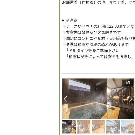
お部屋着（作務衣）の他、サウナ着、サ
■ 諸注意
※テラスやサウナの利用は22:30までと
※客室内は禁煙及び火気厳禁です
※周辺にコンビニや食材・日用品を取り
※冬季は積雪や凍結の恐れがあります
└冬用タイヤ等をご準備下さい
└積雪状況等によっては安全を考慮し、
1
/
5