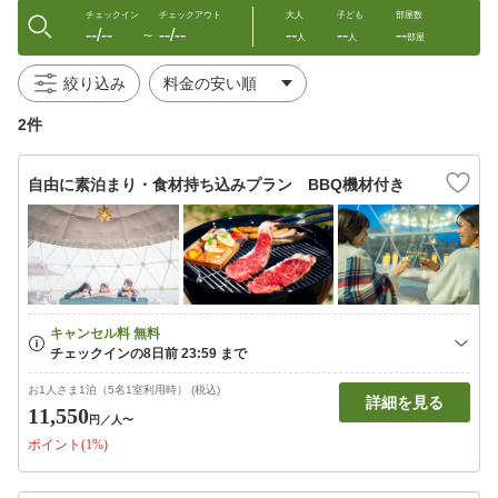
チェックイン
チェックアウト
大人
子ども
部屋数
--/--
--/--
--
--
--
〜
人
人
部屋
絞り込み
2件
自由に素泊まり・食材持ち込みプラン BBQ機材付き
お1人さま1泊（5名1室利用時） (税込)
詳細を見る
11,550
円
／人〜
ポイント(1%)