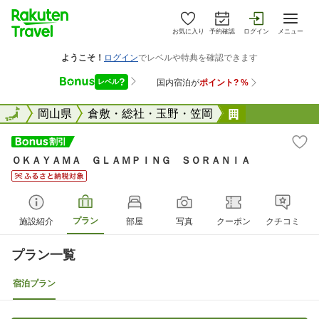
お気に入り
予約確認
ログイン
メニュー
全国
全国
岡山県
倉敷・総社・玉野・笠岡
ＯＫＡＹＡＭ
ＯＫＡＹＡＭＡ ＧＬＡＭＰＩＮＧ ＳＯＲＡＮＩＡ
プラン
施設紹介
部屋
写真
クーポン
クチコミ
プラン一覧
宿泊プラン