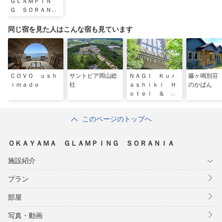
ＧＬＡＭＰＩＮ
Ｇ ＳＯＲＡＮＩ
Ａ
同じ宿を見た人はこんな宿も見ています
ＣＯＶＯ ｕｓｈ
サントピア岡山総
ＮＡＧＩ Ｋｕｒ
藤ヶ鳴別荘
ｉｍａｄｏ
社
ａｓｈｉｋｉ Ｈ
のかばん
ｏｔｅｌ ＆ Ｌ
ｏｕｎｇｅ（ナギ
クラシキ）
このページのトップへ
ＯＫＡＹＡＭＡ ＧＬＡＭＰＩＮＧ ＳＯＲＡＮＩＡ
施設紹介
プラン
部屋
写真・動画