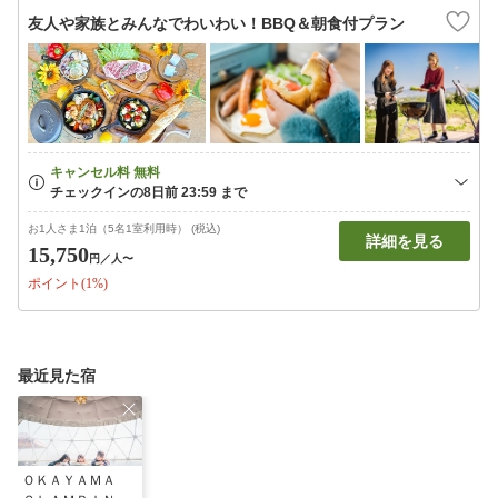
友人や家族とみんなでわいわい！BBQ＆朝食付プラン
お1人さま1泊（5名1室利用時） (税込)
詳細を見る
15,750
円
／人〜
ポイント(1%)
最近見た宿
ＯＫＡＹＡＭＡ