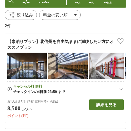
--/--
--/--
--
--
--
〜
人
人
部屋
絞り込み
2件
【素泊りプラン】北信州を自由気ままに満喫したい方にオ
ススメプラン
お1人さま1泊（5名1室利用時） (税込)
詳細を見る
8,500
円
／人〜
ポイント(1%)