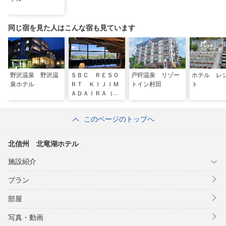
同じ宿を見た人はこんな宿も見ています
野沢温泉 野沢温
ＳＢＣ ＲＥＳＯ
戸狩温泉 リゾー
ホテル レ
泉ホテル
ＲＴ ＫＩＪＩＭ
トイン村田
ト
ＡＤＡＩＲＡ（旧
パノラマランド木
島平）
このページのトップへ
北信州 北竜湖ホテル
施設紹介
プラン
部屋
写真・動画