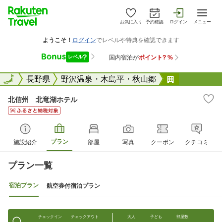
お気に入り
予約確認
ログイン
メニュー
全国
全国
長野県
野沢温泉・木島平・秋山郷
北信州 北
北信州 北竜湖ホテル
プラン
施設紹介
部屋
写真
クーポン
クチコミ
プラン一覧
宿泊プラン
航空券付宿泊プラン
チェックイン
チェックアウト
大人
子ども
部屋数