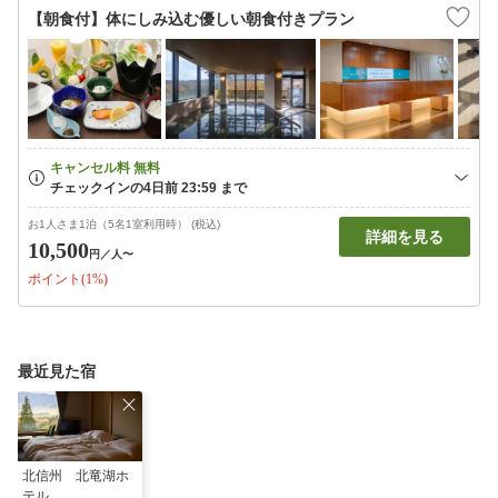
【朝食付】体にしみ込む優しい朝食付きプラン
お1人さま1泊（5名1室利用時） (税込)
詳細を見る
10,500
円
／人〜
ポイント(1%)
最近見た宿
北信州 北竜湖ホ
テル