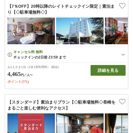
【7％OFF】20時以降のレイトチェックイン限定｜素泊ま
り【◇駐車場無料◇】
お1人さま1泊（2名1室利用時） (税込)
詳細を見る
4,465
円
／人〜
ポイント(1%)
【スタンダード】素泊まりプラン【◇駐車場無料◇長崎を
まるごと楽しむ便利なアクセス】