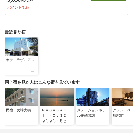
円
／人〜
ポイント(1%)
最近見た宿
ホテルラヴィアン
同じ宿を見た人はこんな宿も見ています
民宿 女神大橋
ＮＡＧＡＳＡＫ
ステーションホテ
グランドベ
Ｉ ＨＯＵＳＥ
ル長崎諏訪
崎駅前
ぶらぶら・月と海