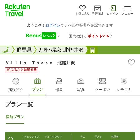
お気に入り
予約確認
ログイン
メニュー
全国
全国
群馬県
万座･嬬恋･北軽井沢
Ｖｉｌｌａ Ｔｏ
Ｖｉｌｌａ Ｔｏｃｃａ 北軽井沢
プラン
施設紹介
部屋
写真
クーポン
クチコミ
プラン一覧
宿泊プラン
チェックイン
チェックアウト
大人
子ども
部屋数