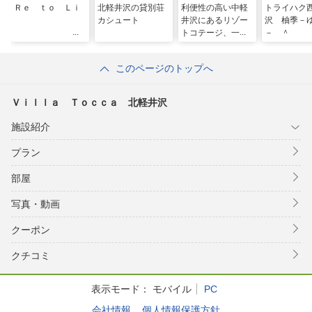
Ｒｅ ｔｏ Ｌｉ
北軽井沢の貸別荘
利便性の高い中軽
トライハク
カシュート
井沢にあるリゾー
沢 柚季－
トコテージ、一棟
－ ＾
貸し切りの高級別
荘です。 ＾
このページのトップへ
Ｖｉｌｌａ Ｔｏｃｃａ 北軽井沢
施設紹介
プラン
部屋
写真・動画
クーポン
クチコミ
表示モード：
モバイル
PC
会社情報
個人情報保護方針