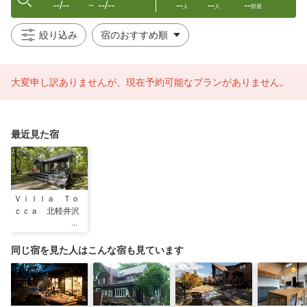
--/--
--/--
--
--
--
〜
人
人
部屋
絞り込み
大変申し訳ありませんが、現在予約可能なプランがありません。
最近見た宿
Ｖｉｌｌａ Ｔｏ
ｃｃａ 北軽井沢
同じ宿を見た人はこんな宿も見ています