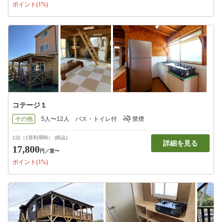
ポイント(1%)
コテージ１
その他
5人〜12人
バス・トイレ付
禁煙
1泊（1室利用時） (税込)
詳細を見る
17,800
円
／室〜
ポイント(1%)