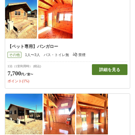
【ペット専用】バンガロー
その他
1人〜3人
バス・トイレ無
禁煙
1泊（1室利用時） (税込)
詳細を見る
7,700
円
／室〜
ポイント(1%)