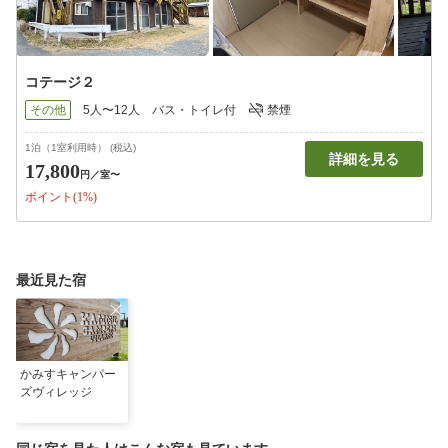
コテージ２
その他
5人〜12人
バス・トイレ付
禁煙
1泊（1室利用時） (税込)
詳細を見る
17,800
円
／室〜
ポイント(1%)
最近見た宿
かみすキャンパー
ズヴィレッジ