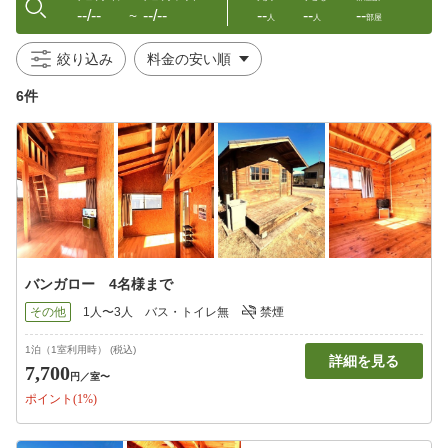
--/--
--/--
--
--
--
〜
人
人
部屋
絞り込み
6件
バンガロー 4名様まで
その他
1人〜3人
バス・トイレ無
禁煙
1泊（1室利用時） (税込)
詳細を見る
7,700
円
／室〜
ポイント(1%)