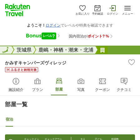
お気に入り
予約確認
ログイン
メニュー
全国
全国
茨城県
鹿嶋・神栖・潮来・北浦
かみすキャン
かみすキャンパーズヴィレッジ
部屋
施設紹介
プラン
写真
クーポン
クチコミ
部屋一覧
宿泊
チェックイン
チェックアウト
大人
子ども
部屋数