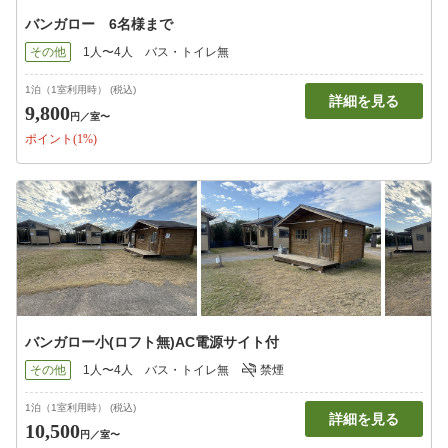
バンガロー 6名様まで
その他
1人〜4人
バス・トイレ無
1泊（1室利用時） (税込)
詳細を見る
9,800
円
／室〜
ポイント(1%)
バンガロー小(ロフト無)AC電源サイト付
その他
1人〜4人
バス・トイレ無
禁煙
1泊（1室利用時） (税込)
詳細を見る
10,500
円
／室〜