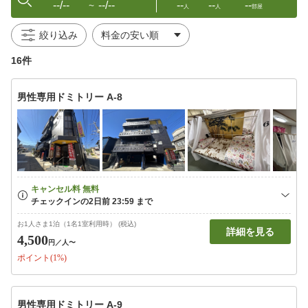
--/--
--/--
--
--
--
〜
人
人
部屋
絞り込み
16件
男性専用ドミトリー A-8
お1人さま1泊（1名1室利用時） (税込)
詳細を見る
4,500
円
／人〜
ポイント(1%)
男性専用ドミトリー A-9