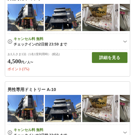
お1人さま1泊（1名1室利用時） (税込)
詳細を見る
4,500
円
／人〜
ポイント(1%)
男性専用ドミトリー A-10