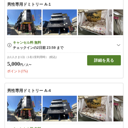
男性専用ドミトリー A-1
お1人さま1泊（1名1室利用時） (税込)
詳細を見る
5,000
円
／人〜
ポイント(1%)
男性専用ドミトリー A-4