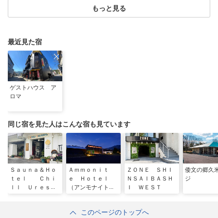
もっと見る
最近見た宿
ゲストハウス ア
ロマ
同じ宿を見た人はこんな宿も見ています
Ｓａｕｎａ＆Ｈｏ
Ａｍｍｏｎｉｔ
ＺＯＮＥ ＳＨＩ
倭文の郷久
ｔｅｌ Ｃｈｉ
ｅ Ｈｏｔｅｌ
ＮＳＡＩＢＡＳＨ
ジ
ｌｌ Ｕｒｅｓｈ
（アンモナイトホ
Ｉ ＷＥＳＴ
ｉｎｏ
テル）
このページのトップへ