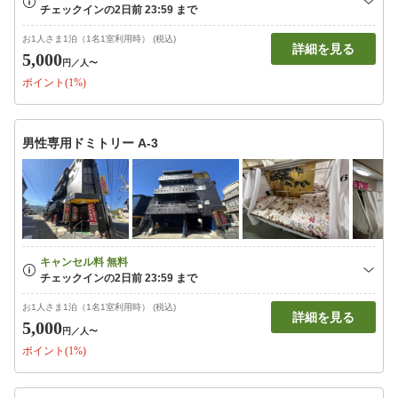
お1人さま1泊（1名1室利用時） (税込)
詳細を見る
5,000
円
／人〜
ポイント(1%)
男性専用ドミトリー A-3
お1人さま1泊（1名1室利用時） (税込)
詳細を見る
5,000
円
／人〜
ポイント(1%)