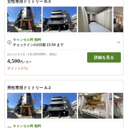
女性専用ドミトリー B-5
お1人さま1泊（1名1室利用時） (税込)
詳細を見る
4,500
円
／人〜
ポイント(1%)
男性専用ドミトリー A-2