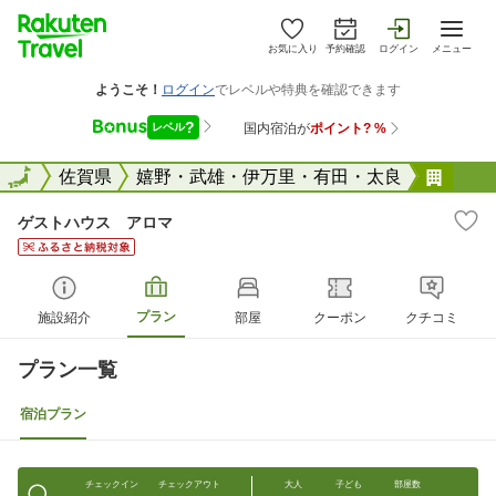
お気に入り
予約確認
ログイン
メニュー
全国
全国
佐賀県
嬉野・武雄・伊万里・有田・太良
ゲス
ゲストハウス アロマ
プラン
施設紹介
部屋
クーポン
クチコミ
プラン一覧
宿泊プラン
チェックイン
チェックアウト
大人
子ども
部屋数