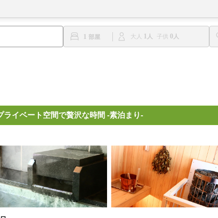
1
0
1
大人
子供
プライベート空間で贅沢な時間 -素泊まり-