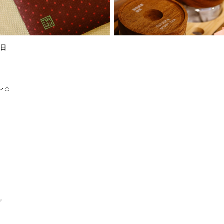
8日
ン☆
ち