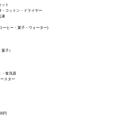
セット
棒・コットン・ドライヤー
乳液
コーヒー・菓子・ウォーター)
・菓子）
ミ・食洗器
トースター
00円