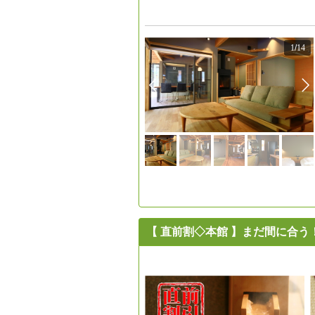
1
/
14
【 直前割◇本館 】まだ間に合う