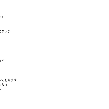
ます
にタッチ
ます
っております
の方は
い