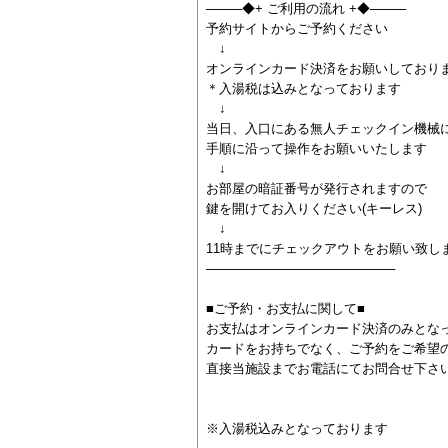
────◆+ ご利用の流れ +◆────
予約サイトからご予約ください
↓
オンラインカード決済をお願いしており
＊入湯税は込みとなっております
↓
当日、入口にある無人チェックイン機械
手順に沿って操作をお願いいたします
↓
お部屋の暗証番号が発行されますので
鍵を開けてお入りください(キーレス)
↓
11時までにチェックアウトをお願い致し
─────────────────────
■ご予約・お支払に関して■
お支払はオンラインカード決済のみとな
カードをお持ちでなく、ご予約をご希望
直接当施設までお電話にてお問合せ下さ
※入湯税込みとなっております