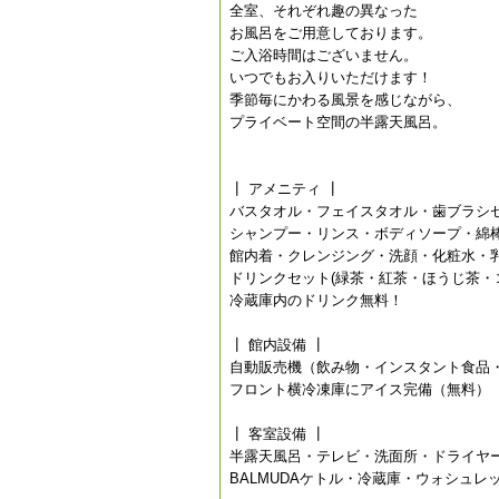
全室、それぞれ趣の異なった
お風呂をご用意しております。
ご入浴時間はございません。
いつでもお入りいただけます！
季節毎にかわる風景を感じながら、
プライベート空間の半露天風呂。
┃ アメニティ ┃
バスタオル・フェイスタオル・歯ブラシ
シャンプー・リンス・ボディソープ・綿
館内着・クレンジング・洗顔・化粧水・
ドリンクセット(緑茶・紅茶・ほうじ茶・
冷蔵庫内のドリンク無料！
┃ 館内設備 ┃
自動販売機（飲み物・インスタント食品
フロント横冷凍庫にアイス完備（無料）
┃ 客室設備 ┃
半露天風呂・テレビ・洗面所・ドライヤ
BALMUDAケトル・冷蔵庫・ウォシュレ