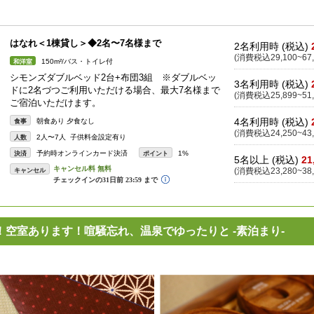
はなれ＜1棟貸し＞◆2名〜7名様まで
2名利用時 (税込)
(消費税込29,100~67,
150m²/バス・トイレ付
和洋室
シモンズダブルベッド2台+布団3組 ※ダブルベッ
3名利用時 (税込)
ドに2名づつご利用いただける場合、最大7名様まで
(消費税込25,899~51,
ご宿泊いただけます。
4名利用時 (税込)
朝食あり 夕食なし
食事
(消費税込24,250~43,
2人〜7人 子供料金設定有り
人数
予約時オンラインカード決済
1%
決済
ポイント
5名以上 (税込)
21
キャンセル
(消費税込23,280~38,
！空室あります！喧騒忘れ、温泉でゆったりと -素泊まり-