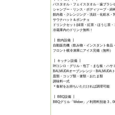
バスタオル・フェイスタオル・歯ブラシ
シャンプー・リンス・ボディソープ・綿
館内着・クレンジング・洗顔・化粧水・
サウナハット＆ポンチョ
ドリンクセット(緑茶・紅茶・ほうじ茶・
冷蔵庫内のドリンク無料！
┃ 館内設備 ┃
自動販売機（飲み物・インスタント食品
フロント横冷凍庫にアイス完備（無料）
┃ キッチン設備 ┃
IHコンロ・グリル・包丁・まな板・ハサ
BALMUDAオーブンレンジ・BALMUDA
皿類・コップ類・箸類・おたま類
調味料一式
＊食材をお持ちいただければ調理可能
┃ BBQ設備 ┃
BBQグリル「Weber」／利用料別途 3，0