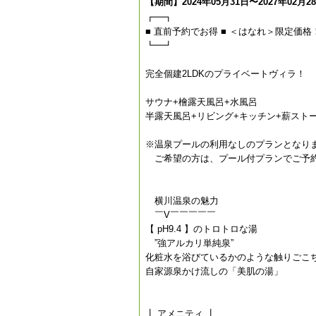
【期間】2024年05月31日〜2027年02月2
┏━┓
■ 直前予約でお得 ■ ＜はなれ＞限定価格
┗━┛
完全個建2LDKのプライベートヴィラ！
サウナ+檜露天風呂+水風呂
半露天風呂+リビング+キッチン+薪スト
※温泉プールの利用なしのプランとなり
ご希望の方は、プール付プランでご予
横川温泉の魅力
￣V￣￣￣￣￣
【 pH9.4 】のトロトロな湯
”強アルカリ単純泉”
化粧水を浴びているかのような触りごこ
自家源泉かけ流しの「美肌の湯」
┃ アメニティ ┃