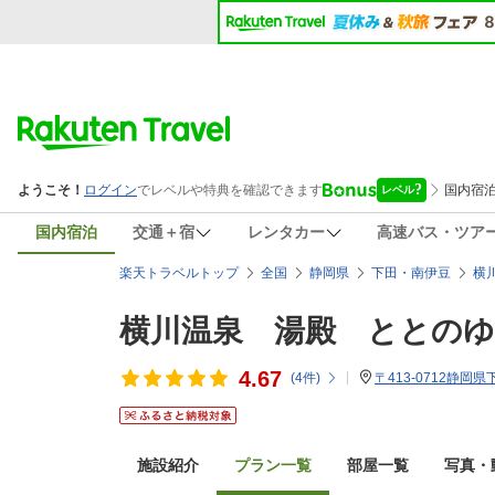
国内宿泊
交通＋宿
レンタカー
高速バス・ツア
楽天トラベルトップ
全国
静岡県
下田・南伊豆
横
横川温泉 湯殿 ととのゆ
4.67
(
4
件)
〒413-0712静岡
施設紹介
プラン一覧
部屋一覧
写真・動