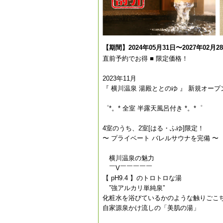
【期間】2024年05月31日〜2027年02月2
直前予約でお得 ■ 限定価格！
2023年11月
『 横川温泉 湯殿ととのゆ 』 新規オープ
゜*。* 全室 半露天風呂付き *。*゜
4室のうち、2室[はる・ふゆ]限定！
〜 プライベート バレルサウナを完備 〜
横川温泉の魅力
￣V￣￣￣￣￣
【 pH9.4 】のトロトロな湯
”強アルカリ単純泉”
化粧水を浴びているかのような触りごこ
自家源泉かけ流しの「美肌の湯」