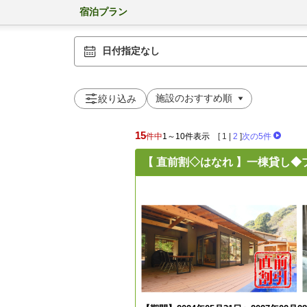
宿泊プラン
日付指定なし
絞り込み
15
件中
1～10件表示
[
1
|
2
]
次の5件
【 直前割◇はなれ 】一棟貸し◆