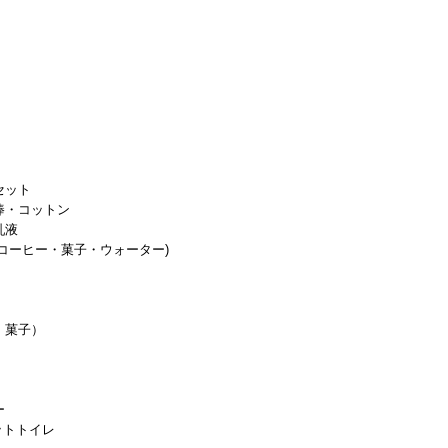
セット
棒・コットン
乳液
コーヒー・菓子・ウォーター)
・菓子）
ー
ットトイレ