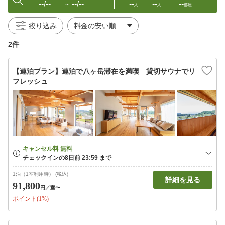
--/--
--/--
--
--
--
〜
人
人
部屋
絞り込み
2件
【連泊プラン】連泊で八ヶ岳滞在を満喫 貸切サウナでリ
フレッシュ
1泊（1室利用時） (税込)
詳細を見る
91,800
円
／室〜
ポイント(1%)