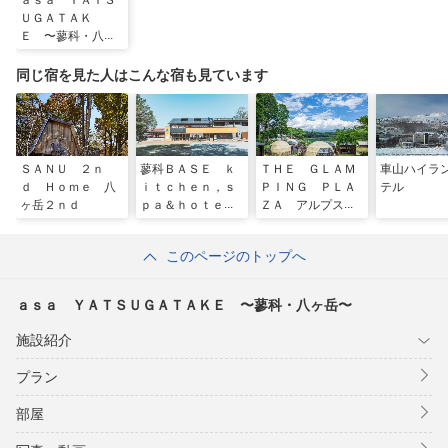
ａｓａ ＹＡＴＳ
ＵＧＡＴＡＫ
Ｅ 〜蓼科・八ヶ
岳〜
同じ宿を見た人はこんな宿も見ています
ＳＡＮＵ ２ｎ
蓼科ＢＡＳＥ ｋ
ＴＨＥ ＧＬＡＭ
車山ハイラ
ｄ Ｈｏｍｅ 八
ｉｔｃｈｅｎ，ｓ
ＰＩＮＧ ＰＬＡ
テル
ヶ岳２ｎｄ
ｐａ＆ｈｏｔｅｌ
ＺＡ アルプスＢ
ＡＳＥ
このページのトップへ
ａｓａ ＹＡＴＳＵＧＡＴＡＫＥ 〜蓼科・八ヶ岳〜
施設紹介
プラン
部屋