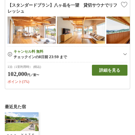
【スタンダードプラン】八ヶ岳を一望 貸切サウナでリフ
レッシュ
1泊（1室利用時） (税込)
詳細を見る
102,000
円
／室〜
ポイント(1%)
最近見た宿