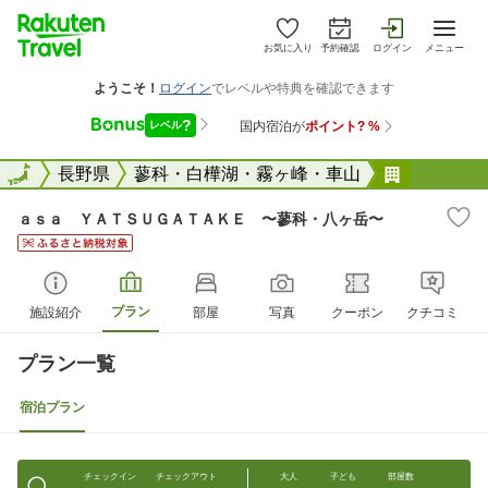
お気に入り
予約確認
ログイン
メニュー
全国
全国
長野県
蓼科・白樺湖・霧ヶ峰・車山
ａｓａ 
ａｓａ ＹＡＴＳＵＧＡＴＡＫＥ 〜蓼科・八ヶ岳〜
プラン
施設紹介
部屋
写真
クーポン
クチコミ
プラン一覧
宿泊プラン
チェックイン
チェックアウト
大人
子ども
部屋数