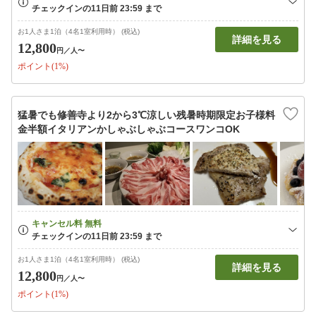
お1人さま1泊（4名1室利用時） (税込)
詳細を見る
12,800
円
／人〜
ポイント(1%)
猛暑でも修善寺より2から3℃涼しい残暑時期限定お子様料
金半額イタリアンかしゃぶしゃぶコースワンコOK
お1人さま1泊（4名1室利用時） (税込)
詳細を見る
12,800
円
／人〜
ポイント(1%)