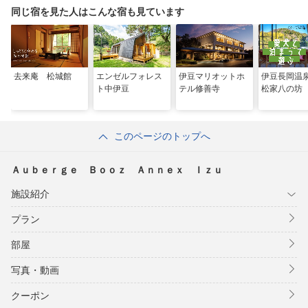
同じ宿を見た人はこんな宿も見ています
去来庵 松城館
エンゼルフォレス
伊豆マリオットホ
伊豆長岡温
ト中伊豆
テル修善寺
松家八の坊
このページのトップへ
Ａｕｂｅｒｇｅ Ｂｏｏｚ Ａｎｎｅｘ Ｉｚｕ
施設紹介
プラン
部屋
写真・動画
クーポン