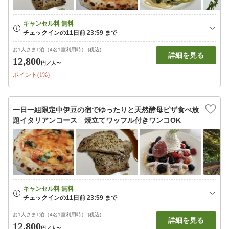
お1人さま1泊（4名1室利用時） (税込)
詳細を見る
12,800
円
／人〜
ポイント(1%)
一日一組限定中伊豆の宿でゆったりと天然酵母ピザ食べ放
題イタリアンコース 焼立てワッフル付きワンコOK
お1人さま1泊（4名1室利用時） (税込)
詳細を見る
12,800
円
／人〜