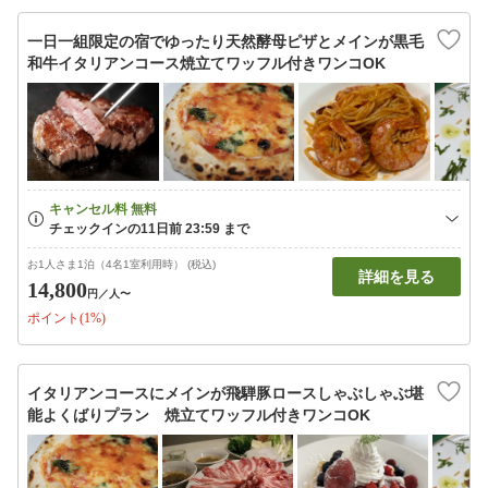
一日一組限定の宿でゆったり天然酵母ピザとメインが黒毛
和牛イタリアンコース焼立てワッフル付きワンコOK
お1人さま1泊（4名1室利用時） (税込)
詳細を見る
14,800
円
／人〜
ポイント(1%)
イタリアンコースにメインが飛騨豚ロースしゃぶしゃぶ堪
能よくばりプラン 焼立てワッフル付きワンコOK