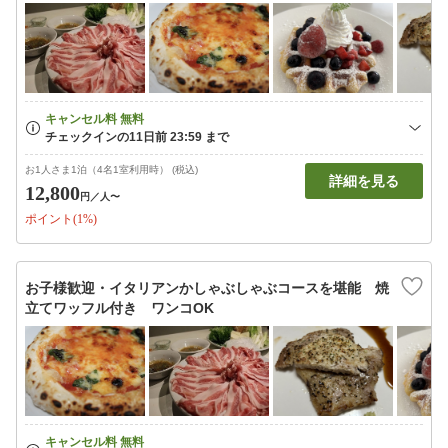
お1人さま1泊（4名1室利用時） (税込)
詳細を見る
12,800
円
／人〜
ポイント(1%)
お子様歓迎・イタリアンかしゃぶしゃぶコースを堪能 焼
立てワッフル付き ワンコOK