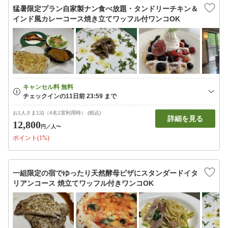
猛暑限定プラン自家製ナン食べ放題・タンドリーチキン＆
インド風カレーコース焼き立てワッフル付ワンコOK
お1人さま1泊（4名1室利用時） (税込)
詳細を見る
12,800
円
／人〜
ポイント(1%)
一組限定の宿でゆったり天然酵母ピザにスタンダードイタ
リアンコース 焼立てワッフル付きワンコOK