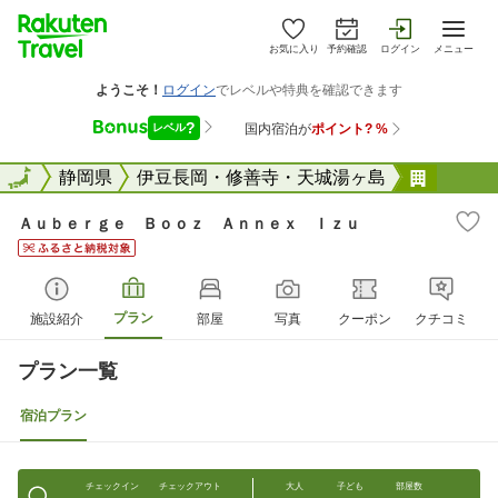
お気に入り
予約確認
ログイン
メニュー
全国
全国
静岡県
伊豆長岡・修善寺・天城湯ヶ島
Ａｕｂ
Ａｕｂｅｒｇｅ Ｂｏｏｚ Ａｎｎｅｘ Ｉｚｕ
プラン
施設紹介
部屋
写真
クーポン
クチコミ
プラン一覧
宿泊プラン
チェックイン
チェックアウト
大人
子ども
部屋数