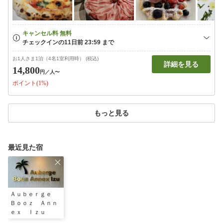
お1人さま1泊（4名1室利用時） (税込)
詳細を見る
14,800
円
／人〜
ポイント(1%)
もっと見る
最近見た宿
Ａｕｂｅｒｇｅ
Ｂｏｏｚ Ａｎｎ
ｅｘ Ｉｚｕ