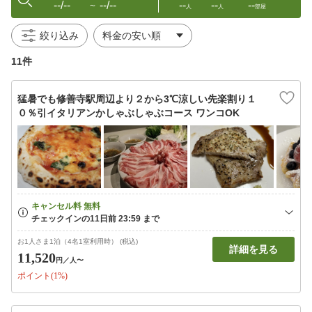
--/--
--/--
--
--
--
〜
人
人
部屋
絞り込み
11件
猛暑でも修善寺駅周辺より２から3℃涼しい先楽割り１
０％引イタリアンかしゃぶしゃぶコース ワンコOK
お1人さま1泊（4名1室利用時） (税込)
詳細を見る
11,520
円
／人〜
ポイント(1%)