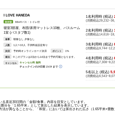
I LOVE HANEDA
1名利用時 (税込)
(消費税込29,232~36,
66m²/バス・トイレ付
和洋室
寝室3部屋、布団/床用マットレス10枚、バスルーム
2名利用時 (税込)
1室 (バスタブ数1)
(消費税込14,616~18,
朝食なし 夕食なし
食事
3名利用時 (税込)
1人〜10人 子供料金設定有り
人数
(消費税込9,744~12,2
予約時オンラインカード決済
1%
決済
ポイント
※このプランは2泊から14泊まで予約可能となります。
連泊
4名利用時 (税込)
(消費税込7,308~9,22
キャンセル
5名以上 (税込)
5,
(消費税込6,543~8,07
いる直近30日間の「金額/食事」内容を目安としています。
畳分を「1.65平米」として算出した結果を表示しています。
法が異なることから、「和室」においては算出された広さ（1.65平米×畳数