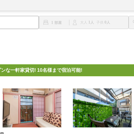
1
0
1
大人
子供
ダンな一軒家貸切! 10名様まで宿泊可能!