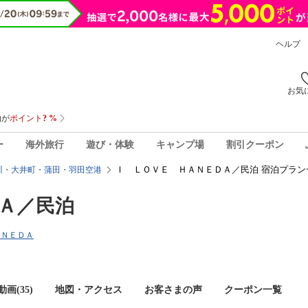
ヘルプ
お気
ー
海外旅行
遊び・体験
キャンプ場
割引クーポン
Ｉ ＬＯＶＥ ＨＡＮＥＤＡ／民泊 宿泊プラン
川・大井町・蒲田・羽田空港
Ａ／民泊
ＡＮＥＤＡ
画(35)
地図・アクセス
お客さまの声
クーポン一覧