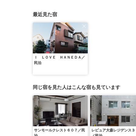
最近見た宿
Ｉ ＬＯＶＥ ＨＡＮＥＤＡ／
民泊
同じ宿を見た人はこんな宿も見ています
サンモールクレスト６０７／民
レピュア大森レジデンス３
泊
／民泊