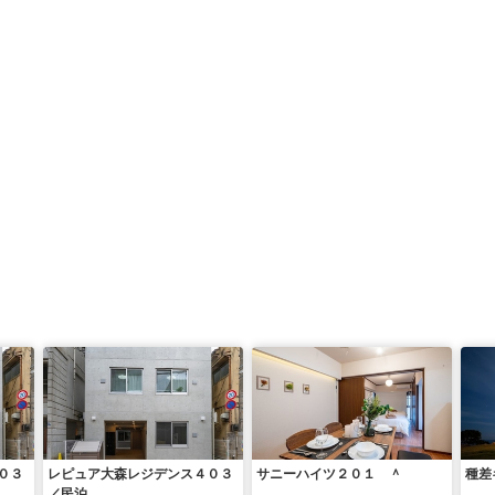
０３
レピュア大森レジデンス４０３
サニーハイツ２０１ ＾
種差
／民泊