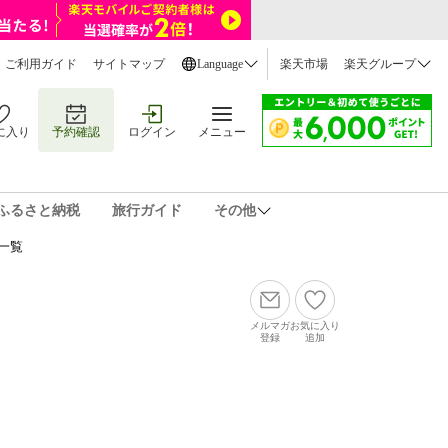
ご利用ガイド
サイトマップ
Language
楽天市場
楽天グループ
に入り
予約確認
ログイン
メニュー
ふるさと納税
旅行ガイド
その他
一覧
メルマガ
お気に入り
登録
追加