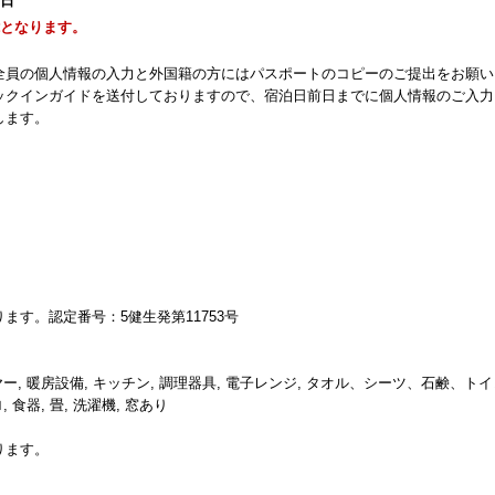
1日
能となります。
全員の個人情報の入力と外国籍の方にはパスポートのコピーのご提出をお願い
ックインガイドを送付しておりますので、宿泊日前日までに個人情報のご入力
します。
す。認定番号：5健生発第11753号
ヤー, 暖房設備, キッチン, 調理器具, 電子レンジ, タオル、シーツ、石鹸、ト
 食器, 畳, 洗濯機, 窓あり
ります。