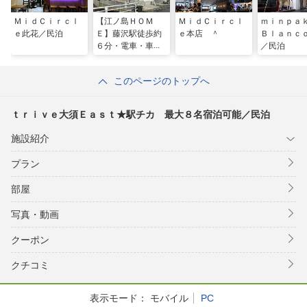
ＭｉｄＣｉｒｃｌ
【江ノ島ＨＯＭ
ＭｉｄＣｉｒｃｌ
ｍｉｎｐ
ｅ此花／民泊
Ｅ】藤沢駅徒歩約
ｅ本店 ＾
Ｂｌａｎｃ
６分・電車・車で
／民泊
の観光便利・敷地
内無料駐車場１台
このページのトップへ
あり ＾
ｔｒｉｖｅ大須Ｅａｓｔ★駅チカ 最大８名宿泊可能／民泊
施設紹介
プラン
部屋
写真・動画
クーポン
クチコミ
表示モード：
モバイル
PC