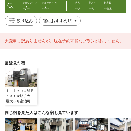
チェックイン
チェックアウト
大人
子ども
部屋数
--/--
--/--
--
--
--
〜
人
人
部屋
絞り込み
大変申し訳ありませんが、現在予約可能なプランがありません。
最近見た宿
ｔｒｉｖｅ大須Ｅ
ａｓｔ★駅チカ
最大８名宿泊可能
／民泊
同じ宿を見た人はこんな宿も見ています