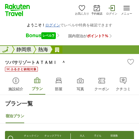
お気に入り
予約確認
ログイン
メニュー
全国
全国
静岡県
熱海
ツバサリゾートＡＴＡＭＩ ＾
ツバサリゾートＡＴＡＭＩ ＾
プラン
施設紹介
部屋
写真
クーポン
クチコミ
プラン一覧
宿泊プラン
チェックイン
チェックアウト
大人
子ども
部屋数