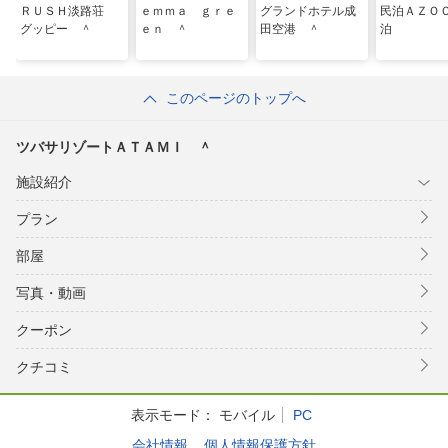
ＲＵＳＨ淡路荘
ｅｍｍａ ｇｒｅ
グランドホテル成
民泊ＡＺＯ
グッピー ＾
ｅｎ ＾
田空港 ＾
泊
このページのトップへ
ツバサリゾートＡＴＡＭＩ ＾
施設紹介
プラン
部屋
写真・動画
クーポン
クチコミ
表示モード：
モバイル
PC
会社情報
個人情報保護方針