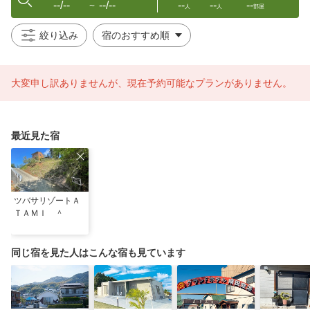
--/--
--/--
--
--
--
〜
人
人
部屋
絞り込み
大変申し訳ありませんが、現在予約可能なプランがありません。
最近見た宿
ツバサリゾートＡ
ＴＡＭＩ ＾
同じ宿を見た人はこんな宿も見ています