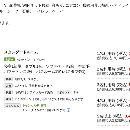
 TV, 洗濯機, WIFIネット接続, 窓あり, エアコン, 掃除用具, 洗剤, ヘアドライ
 タオル、シーツ、石鹸、トイレットペーパー
ります。
スタンダードルーム
1名利用時 (税込)
(消費税込19,140円/人
40m²/バス・トイレ付
和洋室
寝室1部屋、ダブル1台、ソファベッド2台、布団/床
2名利用時 (税込)
用マットレス3枚、バスルーム1室 (バスタブ数1)
(消費税込9,570円/人)
朝食なし 夕食なし
食事
3名利用時 (税込)
1人〜6人 子供料金設定有り
人数
(消費税込6,380円/人)
予約時オンラインカード決済
1%
決済
ポイント
※このプランは1泊から30泊まで予約可能となります。
連泊
4名利用時 (税込)
(消費税込4,785円/人)
キャンセル
5名以上 (税込)
3,
(消費税込3,828円/人)