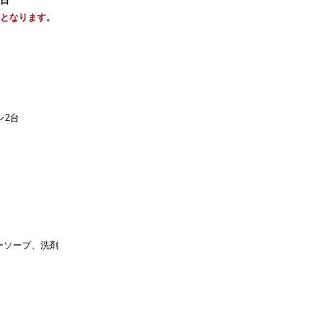
1日
能となります。
ン2台
ーソープ、洗剤