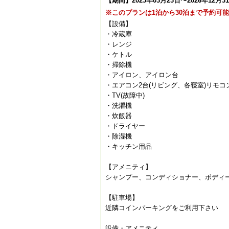
【期間】2025年03月23日〜2026年12月3
※このプランは1泊から30泊まで予約可
【設備】
・冷蔵庫
・レンジ
・ケトル
・掃除機
・アイロン、アイロン台
・エアコン2台(リビング、各寝室)リモコ
・TV(故障中)
・洗濯機
・炊飯器
・ドライヤー
・除湿機
・キッチン用品
【アメニティ】
シャンプー、コンディショナー、ボディ
【駐車場】
近隣コインパーキングをご利用下さい
設備・アメニティ