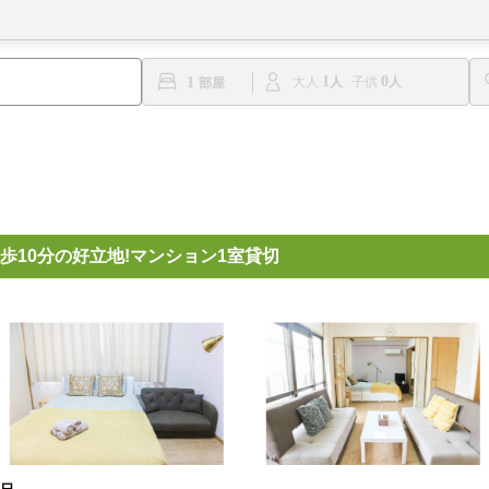
1
0
1
大人
子供
歩10分の好立地!マンション1室貸切