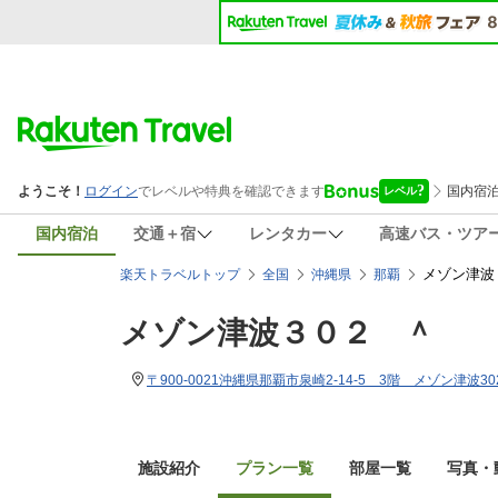
国内宿泊
交通＋宿
レンタカー
高速バス・ツア
メゾン津波
楽天トラベルトップ
全国
沖縄県
那覇
メゾン津波３０２ ＾
〒900-0021沖縄県那覇市泉崎2-14-5 3階 メゾン津波30
施設紹介
プラン一覧
部屋一覧
写真・動