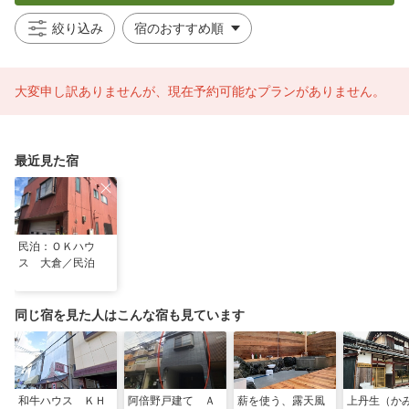
絞り込み
大変申し訳ありませんが、現在予約可能なプランがありません。
最近見た宿
民泊：ＯＫハウ
ス 大倉／民泊
同じ宿を見た人はこんな宿も見ています
和牛ハウス ＫＨ
阿倍野戸建て Ａ
薪を使う、露天風
上丹生（か