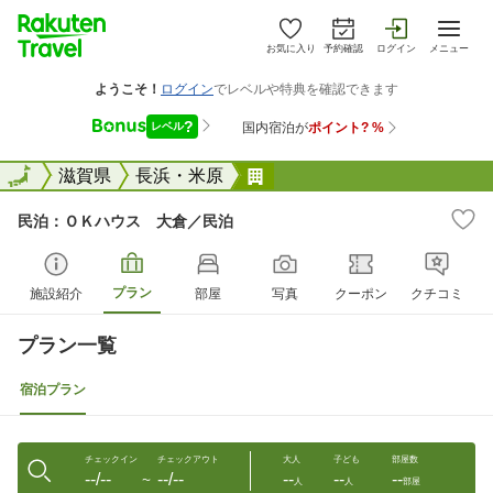
お気に入り
予約確認
ログイン
メニュー
全国
全国
滋賀県
長浜・米原
民泊：ＯＫハウス 大倉／
民泊：ＯＫハウス 大倉／民泊
プラン
施設紹介
部屋
写真
クーポン
クチコミ
プラン一覧
宿泊プラン
チェックイン
チェックアウト
大人
子ども
部屋数
--/--
--/--
--
--
--
〜
人
人
部屋