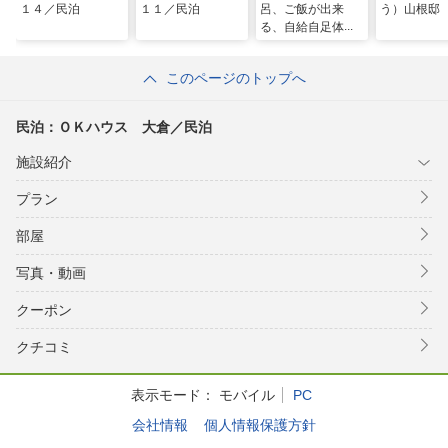
１４／民泊
１１／民泊
呂、ご飯が出来
う）山根邸
る、自給自足体験
型ゲストハウス／
民泊
このページのトップへ
民泊：ＯＫハウス 大倉／民泊
施設紹介
プラン
部屋
写真・動画
クーポン
クチコミ
表示モード：
モバイル
PC
会社情報
個人情報保護方針