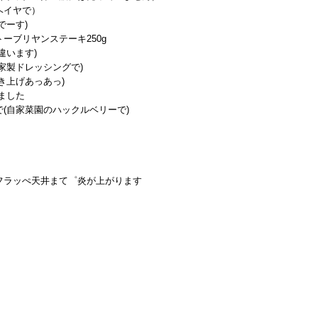
ヘイヤで）
でーす)
ーブリヤンステーキ250g
違います)
家製ドレッシングで)
き上げあっあっ)
ました
(自家菜園のハックルベリーで)
フラッぺ天井まて゜炎が上がります