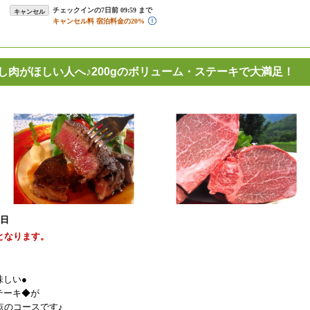
キャンセル
し肉がほしい人へ♪200gのボリューム・ステーキで大満足！
1日
となります。
味しい●
テーキ◆が
点のコースです♪