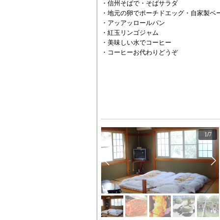
・信州そばで・そばサラダ
・地元の卵でポーチドエッグ・自家製ベ
・アッアッロールパン
・紅玉リンゴジャム
・美味しい水でコーヒー
・コーヒーお代わりどうぞ
1
/
7