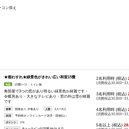
ーコン添え
★都わすれ★緑景色がきれい広い和室15畳
2名利用時 (税込)
(消費税込30,800~33,
15畳/バス・トイレ無
和室
角部屋で3つの窓があり明るい緑景色か綺麗です・
3名利用時 (税込)
令暖房あり・大きなテレビあり・窓の外は雪が綺麗
(消費税込30,800~33,
です
4名利用時 (税込)
朝食あり 夕食あり
2人〜6人
食事
人数
(消費税込30,800~33,
予約時オンラインカード決済・現地払い
決済
1%
ポイント
5名以上 (税込)
28