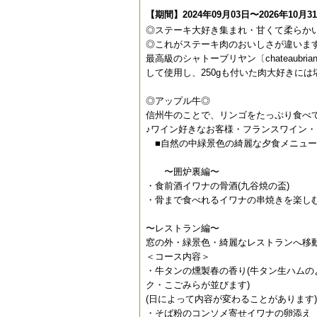
【期間】2024年09月03日〜2026年10月3
◎ステーキ大好き集まれ・甘くて柔らか
◎これがステーキ肉のおいしさが違いま
最高級のシャトーブリヤン〔chateau
して使用し、250gも付いた肉大好きに
◎アップル牛◎
信州牛のことで、リンゴをたっぷり食べ
♪ワイン好きなお客様・フランスワイン
■自然の中緑景色の綺麗な夕食メニュー
〜囲炉裏編〜
・食前酒イワナの骨酒(九谷焼の盃)
・骨まで食べれるイワナの串焼きを楽し
〜レストラン編〜
窓の外・緑景色・綺麗なレストランへ移
＜コース内容＞
・牛タンの燻製春の香り(牛タン生ハム
ク・こごみらが並びます)
(日によって内容が変わることがあります)
・そば粉のコンソメ寄せイワナの卵添え