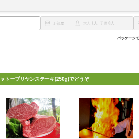
1
0
1
大人
子供
パッケージ
トーブリヤンステーキ(250g)でどうぞ