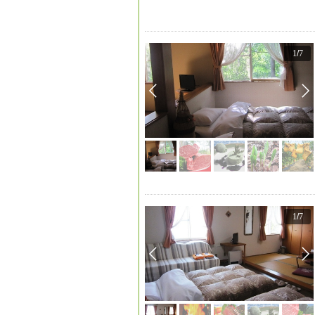
1
/
7
1
/
7