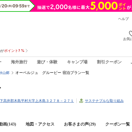
ヘルプ
お気
ー
海外旅行
遊び・体験
キャンプ場
割引クーポン
オーベルジュ グルービー 宿泊プラン一覧
秋山郷
ー
長野県下高井郡木島平村大字上木島３２７８－２７１
サステナブルな取り組み
画(143)
地図・アクセス
お客さまの声(
29
)
クーポン一覧