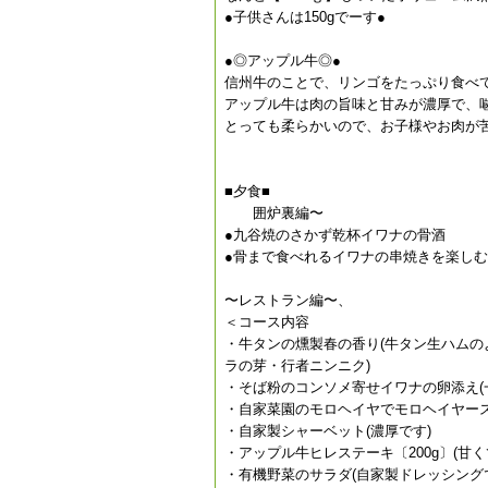
●子供さんは150gでーす●
●◎アップル牛◎●
信州牛のことで、リンゴをたっぷり食べ
アップル牛は肉の旨味と甘みが濃厚で、
とっても柔らかいので、お子様やお肉が
■夕食■
囲炉裏編〜
●九谷焼のさかず乾杯イワナの骨酒
●骨まで食べれるイワナの串焼きを楽し
〜レストラン編〜、
＜コース内容
・牛タンの燻製春の香り(牛タン生ハム
ラの芽・行者ニンニク)
・そば粉のコンソメ寄せイワナの卵添え
・自家菜園のモロヘイヤでモロヘイヤー
・自家製シャーベット(濃厚です)
・アップル牛ヒレステーキ〔200g〕(
・有機野菜のサラダ(自家製ドレッシング