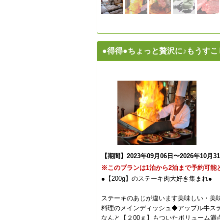
●得得●ちょっと贅沢に♪もうすこ
【期間】2023年09月06日〜2026年10月3
※このプランは1泊から2泊まで予約可能
●【200g】のステーキ肉大好き集まれ●
ステーキのあじが違います美味しい・美
料理のメインディッシュ◆アップル牛ス
なんと【２00ｇ】もついたボリューム満