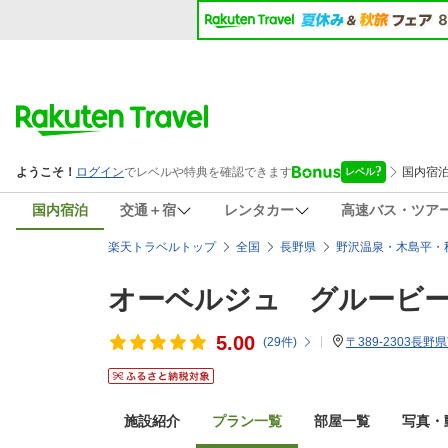
国内宿泊
交通＋宿
レンタカー
高速バス・ツア
楽天トラベルトップ
全国
長野県
野沢温泉・木島平・
オーベルジュ グルービ
5.00
(
29
件)
〒389-2303
施設紹介
プラン一覧
部屋一覧
写真・動