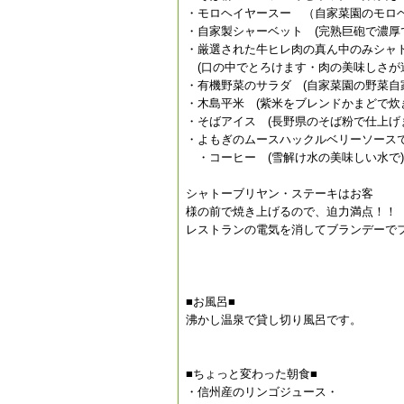
・モロヘイヤースー （自家菜園のモロ
・自家製シャーベット (完熟巨砲で濃厚
・厳選された牛ヒレ肉の真ん中のみシャト
(口の中でとろけます・肉の美味しさが
・有機野菜のサラダ (自家菜園の野菜自
・木島平米 (紫米をブレンドかまどで炊
・そばアイス (長野県のそば粉で仕上げ
・よもぎのムースハックルベリーソースで
・コーヒー (雪解け水の美味しい水で)
シャトーブリヤン・ステーキはお客
様の前で焼き上げるので、迫力満点！！
レストランの電気を消してブランデーで
■お風呂■
沸かし温泉で貸し切り風呂です。
■ちょっと変わった朝食■
・信州産のリンゴジュース・