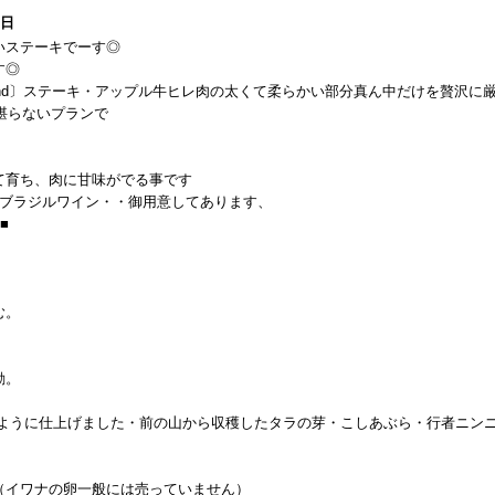
1日
いステーキでーす◎
す◎
briand〕ステーキ・アップル牛ヒレ肉の太くて柔らかい部分真ん中だけを贅沢に
は堪らないプランで
て育ち、肉に甘味がでる事です
・ブラジルワイン・・御用意してあります、
■
む。
動。
のように仕上げました・前の山から収穫したタラの芽・こしあぶら・行者ニン
（イワナの卵一般には売っていません）