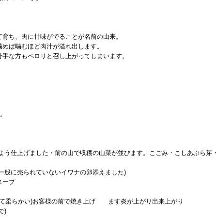
て育ち、肉に甘味がでることが名前の由来。
噛めば噛むほど肉汁が溢れ出します。
苦手な方もペロリと召し上がってしまいます。
む。
のよう仕上げました・前の山で収穫の山菜が並びます。こごみ・こしあぶら芽
(一般に売られていないイワナの卵添えました)
スープ
甘くて柔らかい)お客様の前で焼き上げ ます炎が上がり出来上がり
で)