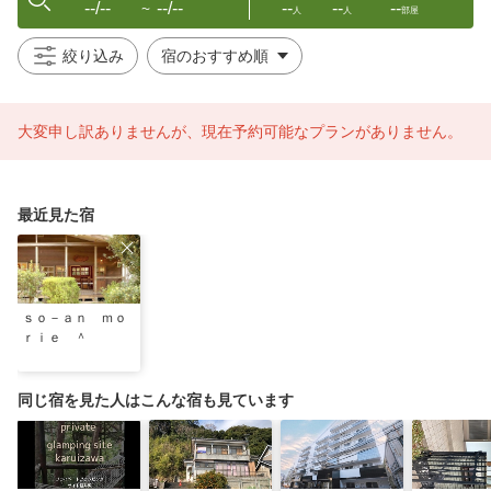
--/--
--/--
--
--
--
〜
人
人
部屋
絞り込み
大変申し訳ありませんが、現在予約可能なプランがありません。
最近見た宿
ｓｏ－ａｎ ｍｏ
ｒｉｅ ＾
同じ宿を見た人はこんな宿も見ています