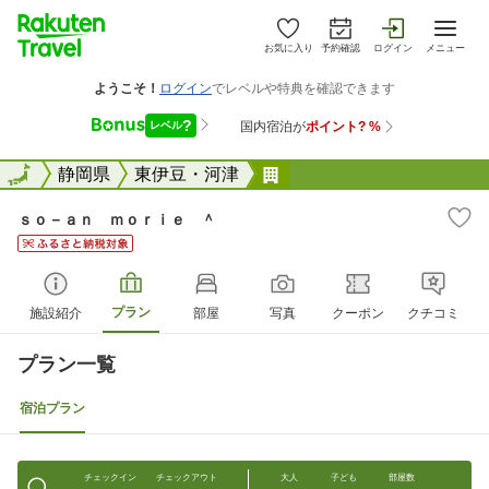
お気に入り
予約確認
ログイン
メニュー
全国
全国
静岡県
東伊豆・河津
ｓｏ&#65293;ａｎ ｍ
ｓｏ－ａｎ ｍｏｒｉｅ ＾
プラン
施設紹介
部屋
写真
クーポン
クチコミ
プラン一覧
宿泊プラン
チェックイン
チェックアウト
大人
子ども
部屋数