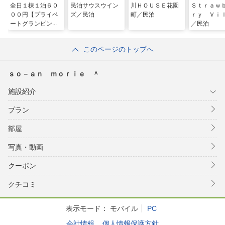
全日１棟１泊６０
民泊サウスウイン
川ＨＯＵＳＥ花園
Ｓｔｒａｗ
００円【プライベ
ズ／民泊
町／民泊
ｒｙ Ｖｉ
ートグランピング
／民泊
サイト軽井沢】
＾
このページのトップへ
ｓｏ－ａｎ ｍｏｒｉｅ ＾
施設紹介
プラン
部屋
写真・動画
クーポン
クチコミ
表示モード：
モバイル
PC
会社情報
個人情報保護方針