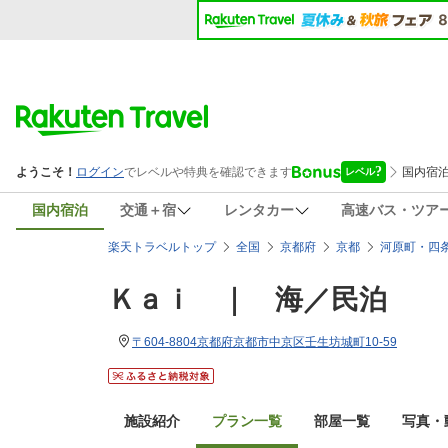
国内宿泊
交通＋宿
レンタカー
高速バス・ツア
楽天トラベルトップ
全国
京都府
京都
河原町・四
Ｋａｉ ｜ 海／民泊
〒604-8804京都府京都市中京区壬生坊城町10-59
施設紹介
プラン一覧
部屋一覧
写真・動