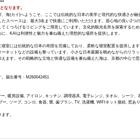
1日
能となります。
、海(カイ)へようこそ。ここでは伝統的な日本の美学と現代的な快適さが融
したスペースは、最大3名まで快適にご利用いただけます。居心地の良い2つ
してくつろげるリビングをご用意しています。文化的観光名所を探索するため
に、KAIは利便性と魅力を兼ね備えた理想的な場所を提供します。
二寝室には伝統的な日本の布団を完備しており、柔軟な寝室配置を提供します
ターネットなどの設備も整っています。小さな日本庭園を眺めながらのリラッ
加えます。その戦略的な立地と快適な設備を兼ね備えた海は、京都の中心で思
出番号：M260042451
ヤー, 暖房設備, アイロン, キッチン, 調理器具, 電子レンジ, タオル、シーツ、
 ソープ, コンロ, 食器, 畳, 歯ブラシ, TV, 洗濯機, WIFIネット接続, 窓あ
ります。