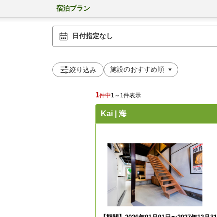
宿泊プラン
日付指定なし
絞り込み
1
件中
1～1件表示
Kai | 海