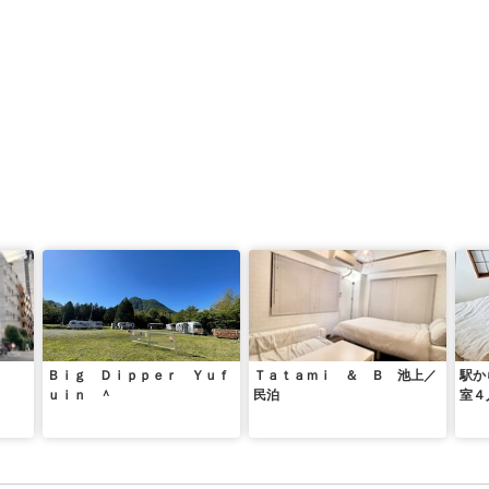
Ｂｉｇ Ｄｉｐｐｅｒ Ｙｕｆ
Ｔａｔａｍｉ ＆ Ｂ 池上／
駅か
ｕｉｎ ＾
民泊
室４