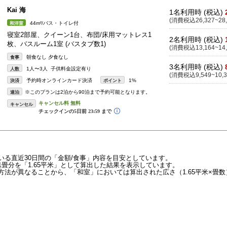
Kai 海
1名利用時 (税込)
(消費税込26,327~28,
44m²/バス・トイレ付
和洋室
寝室2部屋、クイーン1台、布団/床用マットレス1
2名利用時 (税込)
枚、バスルーム1室 (バスタブ数1)
(消費税込13,164~14,
朝食なし 夕食なし
食事
3名利用時 (税込)
1人〜3人 子供料金設定有り
人数
(消費税込9,549~10,3
予約時オンラインカード決済
1%
決済
ポイント
※このプランは2泊から90泊まで予約可能となります。
連泊
キャンセル
いる直近30日間の「金額/食事」内容を目安としています。
畳分を「1.65平米」として算出した結果を表示しています。
法が異なることから、「和室」においては算出された広さ（1.65平米×畳数