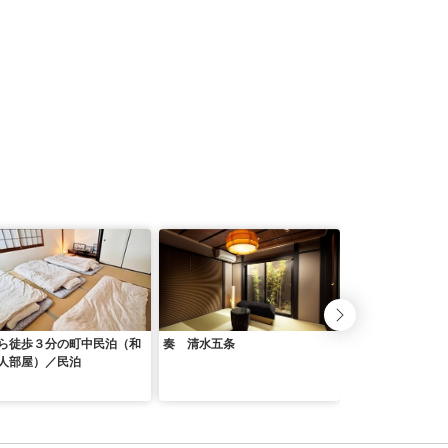
ら徒歩３分の町中民泊（和
奏 清水五条
Ａ－ＰＬＡＺＡ山
人部屋）／民泊