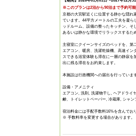
【期間】2026年01月01日〜2027年12月3
※このプランは2泊から90泊まで予約可
京都の大宮駅近くに位置する静かな隠れ家
ています。44平方メートルの工夫を凝ら
ッドルーム、設備の整ったキッチン、そ
あるいは静かな環境でリラックスするため
主寝室にクイーンサイズのベッドを、第
エアコン、暖房、洗濯乾燥機、高速イン
スできる浴室体験も滞在に一層の静寂を
出に残る滞在をお約束します。
本施設は行政機関への届出を行っています。届
設備・アメニティ
エアコン, 洗剤, 洗濯物干し, ヘアドライ
鹸、トイレットペーパー, 冷蔵庫, シャンプー,
宿泊料金には手配手数料16%を含んでお
※ 手数料率を変更する場合があります。