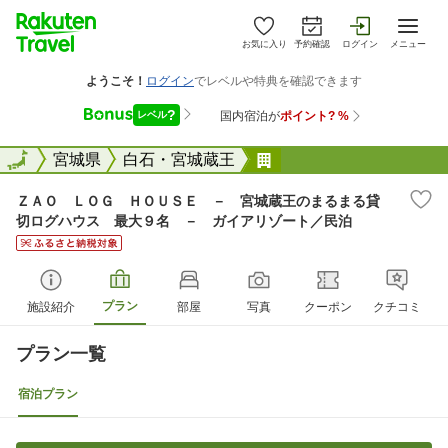
お気に入り
予約確認
ログイン
メニュー
全国
全国
宮城県
白石・宮城蔵王
ＺＡＯ ＬＯＧ ＨＯＵＳ
ＺＡＯ ＬＯＧ ＨＯＵＳＥ － 宮城蔵王のまるまる貸
切ログハウス 最大９名 － ガイアリゾート／民泊
プラン
施設紹介
部屋
写真
クーポン
クチコミ
プラン一覧
宿泊プラン