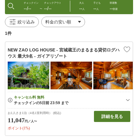
チェックイン
チェックアウト
大人
子ども
部屋数
--/--
--/--
--
--
--
〜
人
人
部屋
絞り込み
1件
NEW ZAO LOG HOUSE - 宮城蔵王のまるまる貸切ログハ
ウス 最大9名 - ガイアリゾート
お1人さま1泊（4名1室利用時） (税込)
詳細を見る
11,047
円
／人〜
ポイント(1%)