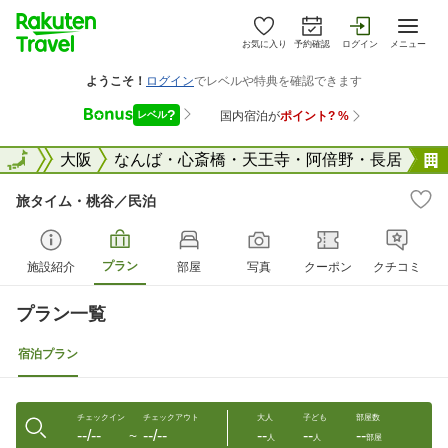
お気に入り
予約確認
ログイン
メニュー
大阪府
全国
大阪
なんば・心斎橋・天王寺・阿倍野・長居
旅タイム・桃谷／民泊
プラン
施設紹介
部屋
写真
クーポン
クチコミ
プラン一覧
宿泊プラン
チェックイン
チェックアウト
大人
子ども
部屋数
--/--
--/--
--
--
--
〜
人
人
部屋