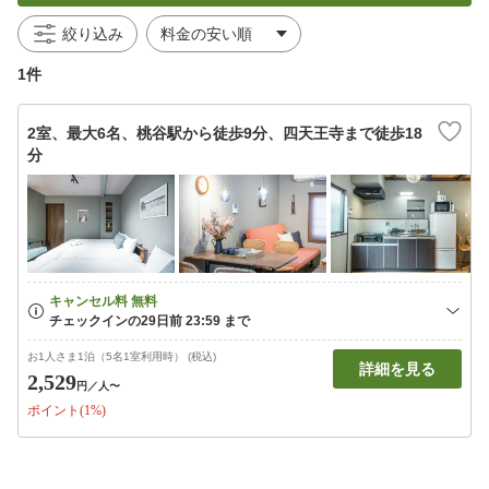
絞り込み
1件
2室、最大6名、桃谷駅から徒歩9分、四天王寺まで徒歩18
分
お1人さま1泊（5名1室利用時） (税込)
詳細を見る
2,529
円
／人〜
ポイント(1%)