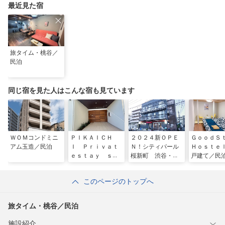
最近見た宿
旅タイム・桃谷／
民泊
同じ宿を見た人はこんな宿も見ています
ＷＯＭコンドミニ
ＰＩＫＡＩＣＨ
２０２４新ＯＰＥ
ＧｏｏｄＳ
アム玉造／民泊
Ｉ Ｐｒｉｖａｔ
Ｎ！シティパール
Ｈｏｓｔｅ
ｅｓｔａｙ ｓｅ
桜新町 渋谷・新
戸建て／民
ｒｉｅｓ Ｌｕｃ
宿・自由が丘に便
ｅ ＾
利なアクセス／民
このページのトップへ
泊
旅タイム・桃谷／民泊
施設紹介