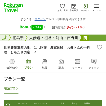
お気に入り
予約確認
ログイン
メニュー
全国
全国
徳島県
大歩危・祖谷・剣山・吉野川
世界農業
世界農業遺産の地 にし阿波 農家体験 お母さんの手料
理 しらたきの宿 ＾
プラン
施設紹介
部屋
写真
クーポン
クチコミ
プラン一覧
宿泊プラン
チェックイン
チェックアウト
大人
子ども
部屋数