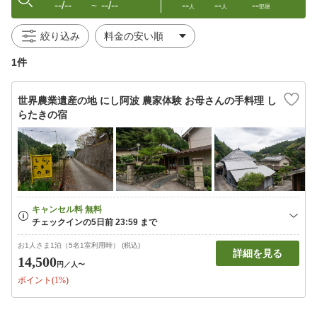
--/--
--/--
--
--
--
〜
人
人
部屋
絞り込み
1件
世界農業遺産の地 にし阿波 農家体験 お母さんの手料理 し
らたきの宿
お1人さま1泊（5名1室利用時） (税込)
詳細を見る
14,500
円
／人〜
ポイント(1%)