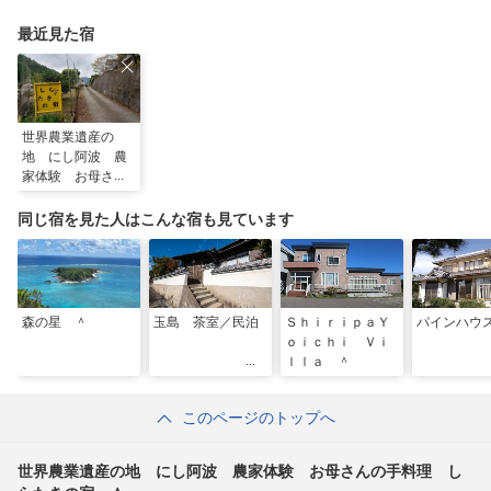
最近見た宿
世界農業遺産の
地 にし阿波 農
家体験 お母さん
の手料理 しらた
きの宿 ＾
同じ宿を見た人はこんな宿も見ています
森の星 ＾
玉島 茶室／民泊
ＳｈｉｒｉｐａＹ
パインハウ
ｏｉｃｈｉ Ｖｉ
ｌｌａ ＾
このページのトップへ
世界農業遺産の地 にし阿波 農家体験 お母さんの手料理 し