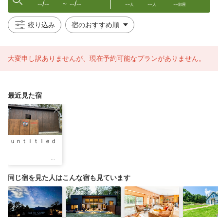
--/--
--/--
--
--
--
〜
人
人
部屋
絞り込み
大変申し訳ありませんが、現在予約可能なプランがありません。
最近見た宿
ｕｎｔｉｔｌｅｄ
同じ宿を見た人はこんな宿も見ています