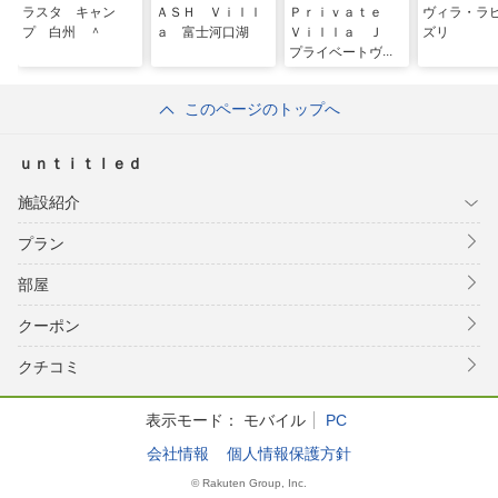
ラスタ キャン
ＡＳＨ Ｖｉｌｌ
Ｐｒｉｖａｔｅ
ヴィラ・ラ
プ 白州 ＾
ａ 富士河口湖
Ｖｉｌｌａ Ｊ
ズリ
プライベートヴィ
ラＪ／民泊
このページのトップへ
ｕｎｔｉｔｌｅｄ
施設紹介
プラン
部屋
クーポン
クチコミ
表示モード：
モバイル
PC
会社情報
個人情報保護方針
© Rakuten Group, Inc.