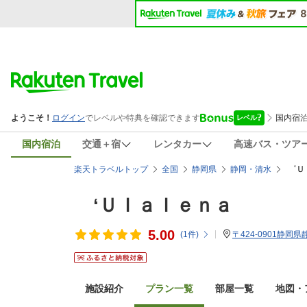
国内宿泊
交通＋宿
レンタカー
高速バス・ツア
‘Ｕ
楽天トラベルトップ
全国
静岡県
静岡・清水
‘Ｕｌａｌｅｎａ
5.00
(
1
件)
〒424-0901静岡
施設紹介
プラン一覧
部屋一覧
地図・