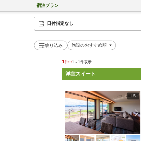
宿泊プラン
日付指定なし
絞り込み
1
件中
1～1件表示
洋室スイート
1
/
5