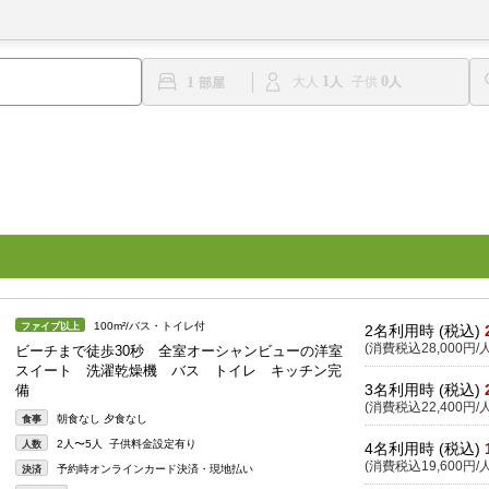
1
0
1
大人
子供
100m²/バス・トイレ付
ファイブ以上
2名利用時 (税込)
(消費税込28,000円/人
ビーチまで徒歩30秒 全室オーシャンビューの洋室
スイート 洗濯乾燥機 バス トイレ キッチン完
3名利用時 (税込)
備
(消費税込22,400円/人
朝食なし 夕食なし
食事
2人〜5人 子供料金設定有り
人数
4名利用時 (税込)
(消費税込19,600円/人
予約時オンラインカード決済・現地払い
決済