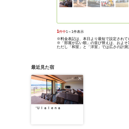
1
件中
1～1件表示
※料金表記は、本日より最短で設定されて
※「部屋が広い順」の並び替えは、およそ1
ただし「和室」と「洋室」では広さの計測方
最近見た宿
‘Ｕｌａｌｅｎａ