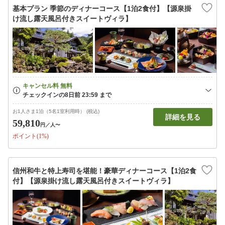
基本プラン 季節のディナーコース【1泊2食付】【源泉掛
け流し露天風呂付きスイートヴィラ】
お1人さま1泊（5名1室利用時） (税込)
詳細を見る
59,810
円
／人〜
ポイント(1%)
信州和牛と特上寿司を堪能！豪華ディナーコース【1泊2食
付】【源泉掛け流し露天風呂付きスイートヴィラ】