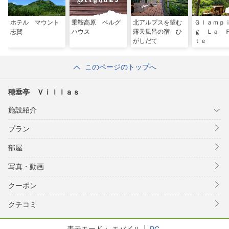
ホテル マウント
乗鞍高原 ベルグ
北アルプスを望む
Ｇｌａｍｐ
志賀
ハウス
露天風呂の宿 ひ
ｇ Ｌａ 
がしだて
ｔｅ
このページのトップへ
穂垂亭 Ｖｉｌｌａｓ
施設紹介
プラン
部屋
写真・動画
クーポン
クチコミ