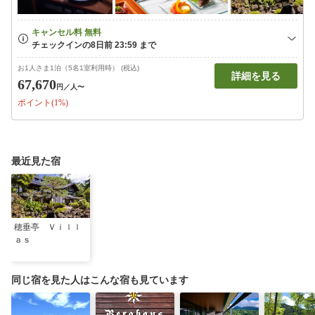
お1人さま1泊（5名1室利用時） (税込)
詳細を見る
67,670
円
／人〜
ポイント(1%)
最近見た宿
穂垂亭 Ｖｉｌｌ
ａｓ
同じ宿を見た人はこんな宿も見ています