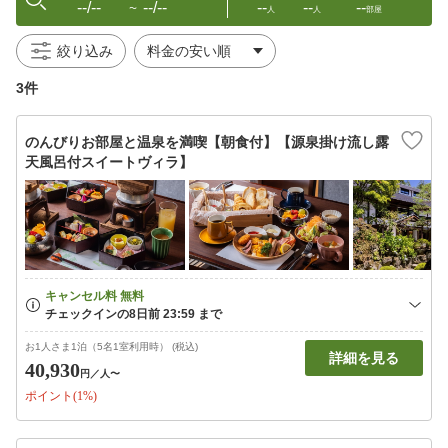
--/--
--/--
--
--
--
〜
人
人
部屋
絞り込み
3件
のんびりお部屋と温泉を満喫【朝食付】【源泉掛け流し露
天風呂付スイートヴィラ】
お1人さま1泊（5名1室利用時） (税込)
詳細を見る
40,930
円
／人〜
ポイント(1%)