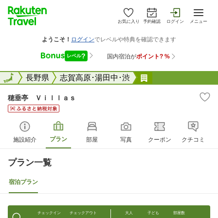
お気に入り
予約確認
ログイン
メニュー
全国
全国
長野県
志賀高原･湯田中･渋
穂垂亭 Ｖｉｌｌ
穂垂亭 Ｖｉｌｌａｓ
プラン
施設紹介
部屋
写真
クーポン
クチコミ
プラン一覧
宿泊プラン
チェックイン
チェックアウト
大人
子ども
部屋数