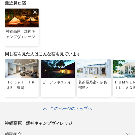
最近見た宿
神鍋高原 煙神キ
ャンプヴィレッジ
同じ宿を見た人はこんな宿も見ています
Ｈｏｔｅｌ ＩＫ
ビーデッキステイ
眞茶屋乃宿＜伊良
ＨＵＭＭＥ
ＵＥ 豊岡
部島＞
ＩＬＬＡＧ
このページのトップへ
神鍋高原 煙神キャンプヴィレッジ
施設紹介