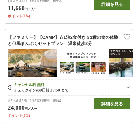
お1人さま1泊（5名1室利用時） (税込)
詳細を見る
11,660
円
／人〜
ポイント(1%)
【ファミリー】【CAMP】☆1泊2食付き☆3種の食の体験
と但馬まんぷくセットプラン 温泉徒歩2分
お1人さま1泊（1名1室利用時） (税込)
詳細を見る
24,000
円
／人〜
ポイント(1%)