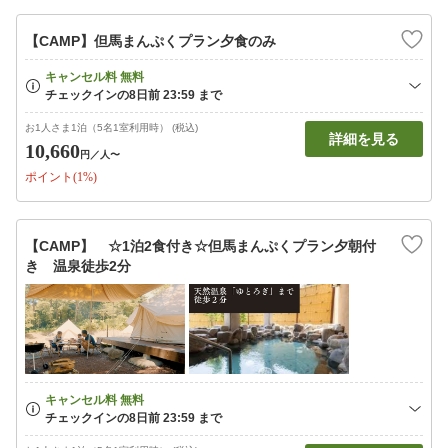
【CAMP】但馬まんぷくプラン夕食のみ
お1人さま1泊（5名1室利用時） (税込)
詳細を見る
10,660
円
／人〜
ポイント(1%)
【CAMP】 ☆1泊2食付き☆但馬まんぷくプラン夕朝付
き 温泉徒歩2分