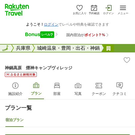
お気に入り
予約確認
ログイン
メニュー
全国
全国
兵庫県
城崎温泉・豊岡・出石・神鍋
神鍋高原
神鍋高原 煙神キャンプヴィレッジ
プラン
施設紹介
部屋
写真
クーポン
クチコミ
プラン一覧
宿泊プラン