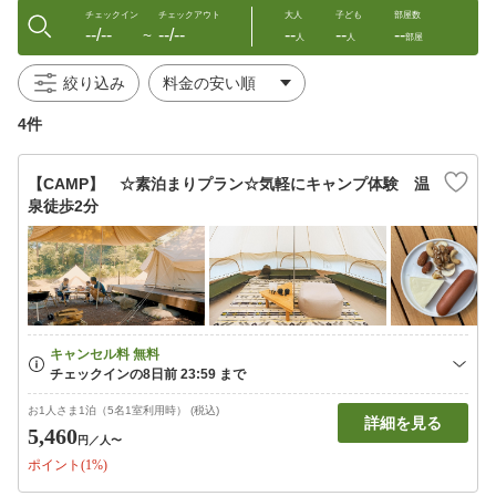
チェックイン
チェックアウト
大人
子ども
部屋数
--/--
--/--
--
--
--
〜
人
人
部屋
絞り込み
4件
【CAMP】 ☆素泊まりプラン☆気軽にキャンプ体験 温
泉徒歩2分
お1人さま1泊（5名1室利用時） (税込)
詳細を見る
5,460
円
／人〜
ポイント(1%)