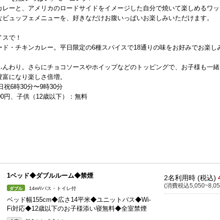
カレーと、アメリカのロードサイドをイメージした自分で焼いて楽しめるワッ
なビュッフェメニューを、好きなだけお腹いっぱいお楽しみいただけます。
イスで！
ド・チキンカレー。平日限定の6種スパイスで18通りの味をお好みでお楽し
ふんわり。さらにチョコソースやホイップなどのトッピングで、お子様も一緒
豊富になり楽しさ倍増。
祝6時30分〜9時30分
00円、子供（12歳以下）：無料
1ベッド◆ダブルルーム◆禁煙
2名利用時 (税込)
(消費税込5,050~8,05
14m²/バス・トイレ付
ダブル
ベッド幅155cm◆広さ14平米◆ユニットバス◆Wi-
Fi対応◆12歳以下のお子様添い寝無料◆全室禁煙