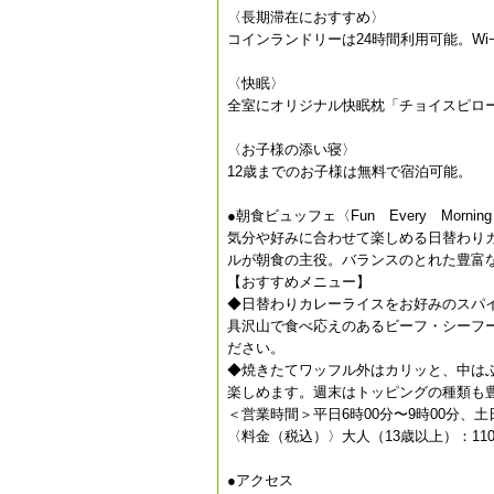
〈長期滞在におすすめ〉
コインランドリーは24時間利用可能。Wi
〈快眠〉
全室にオリジナル快眠枕「チョイスピロ
〈お子様の添い寝〉
12歳までのお子様は無料で宿泊可能。
●朝食ビュッフェ〈Fun Every Mor
気分や好みに合わせて楽しめる日替わり
ルが朝食の主役。バランスのとれた豊富
【おすすめメニュー】
◆日替わりカレーライスをお好みのスパ
具沢山で食べ応えのあるビーフ・シーフー
ださい。
◆焼きたてワッフル外はカリッと、中は
楽しめます。週末はトッピングの種類も
＜営業時間＞平日6時00分〜9時00分、土日
〈料金（税込）〉大人（13歳以上）：11
●アクセス