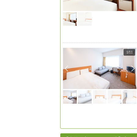
1
/
11