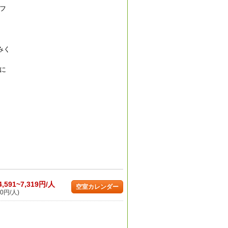
フ
みく
に
4,591~7,319円/人
空室カレンダー
0円/人)