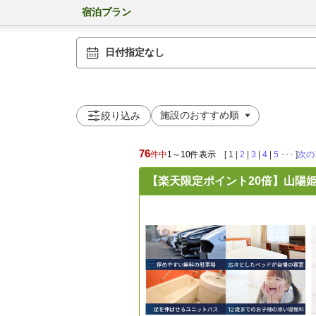
宿泊プラン
日付指定なし
絞り込み
76
件中
1～10件表示
[
1
|
2
|
3
|
4
|
5
･･･ ]
次の
【楽天限定ポイント20倍】山陽姫