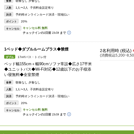
朝食なし 夕食なし
食事
1人〜2人 子供料金設定有り
人数
予約時オンラインカード決済・現地払い
決済
20%
ポイント
キャンセル
1ベッド◆ダブルルームプラス◆禁煙
2名利用時 (税込)
(消費税込5,200~8,50
17m²/バス・トイレ付
ダブル
ベッド幅155cm＋幅90cmソファ常設◆広さ17平米
◆ユニットバス◆Wi-Fi対応◆12歳以下のお子様添
い寝無料◆全室禁煙
朝食なし 夕食なし
食事
1人〜3人 子供料金設定有り
人数
予約時オンラインカード決済・現地払い
決済
20%
ポイント
キャンセル