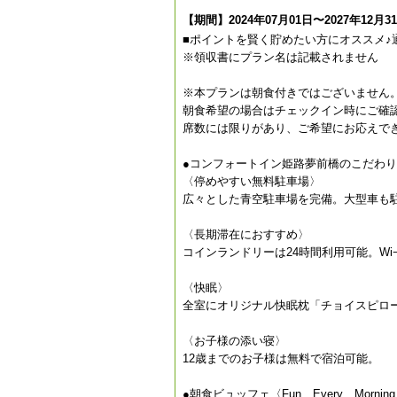
【期間】2024年07月01日〜2027年12月3
■ポイントを賢く貯めたい方にオススメ♪
※領収書にプラン名は記載されません
※本プランは朝食付きではございません
朝食希望の場合はチェックイン時にご確
席数には限りがあり、ご希望にお応えで
●コンフォートイン姫路夢前橋のこだわり
〈停めやすい無料駐車場〉
広々とした青空駐車場を完備。大型車も
〈長期滞在におすすめ〉
コインランドリーは24時間利用可能。Wi
〈快眠〉
全室にオリジナル快眠枕「チョイスピロ
〈お子様の添い寝〉
12歳までのお子様は無料で宿泊可能。
●朝食ビュッフェ〈Fun Every Mor