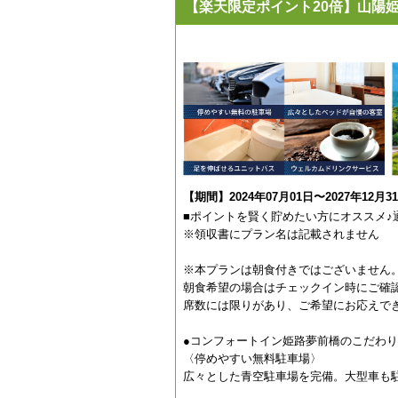
【楽天限定ポイント20倍】山陽姫
【期間】2024年07月01日〜2027年12月3
■ポイントを賢く貯めたい方にオススメ♪
※領収書にプラン名は記載されません
※本プランは朝食付きではございません
朝食希望の場合はチェックイン時にご確
席数には限りがあり、ご希望にお応えで
●コンフォートイン姫路夢前橋のこだわり
〈停めやすい無料駐車場〉
広々とした青空駐車場を完備。大型車も