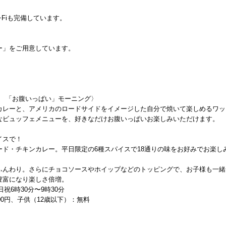
−Fiも完備しています。
ー」をご用意しています。
ning 「お腹いっぱい」モーニング〉
カレーと、アメリカのロードサイドをイメージした自分で焼いて楽しめるワッ
なビュッフェメニューを、好きなだけお腹いっぱいお楽しみいただけます。
イスで！
ド・チキンカレー。平日限定の6種スパイスで18通りの味をお好みでお楽し
ふんわり。さらにチョコソースやホイップなどのトッピングで、お子様も一緒
豊富になり楽しさ倍増。
祝6時30分〜9時30分
00円、子供（12歳以下）：無料