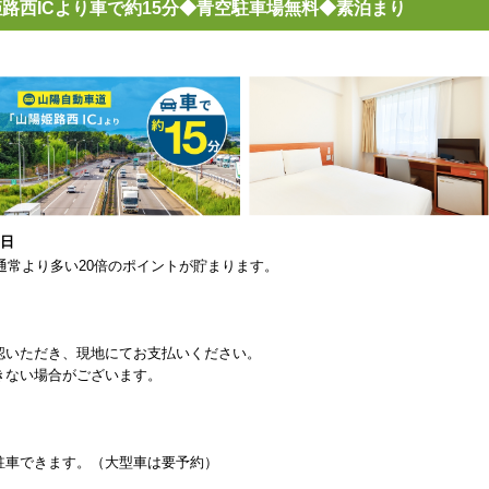
路西ICより車で約15分◆青空駐車場無料◆素泊まり
1日
通常より多い20倍のポイントが貯まります。
。
認いただき、現地にてお支払いください。
きない場合がございます。
駐車できます。（大型車は要予約）