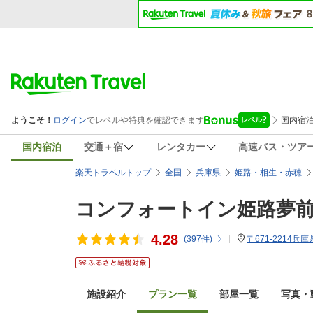
国内宿泊
交通＋宿
レンタカー
高速バス・ツア
楽天トラベルトップ
全国
兵庫県
姫路・相生・赤穂
コンフォートイン姫路夢
4.28
(
397
件)
〒671-2214兵
施設紹介
プラン一覧
部屋一覧
写真・動