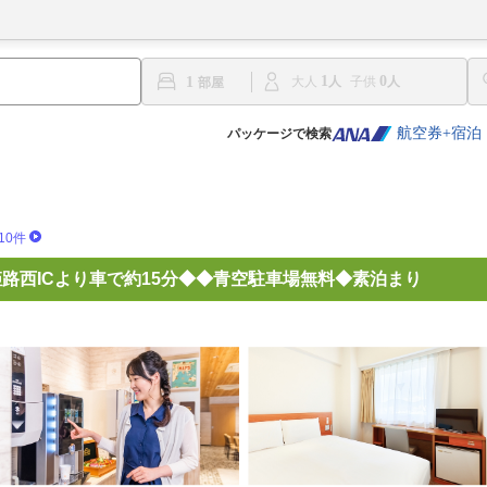
1
0
1
大人
子供
航空券+宿泊
パッケージで検索
10件
路西ICより車で約15分◆◆青空駐車場無料◆素泊まり