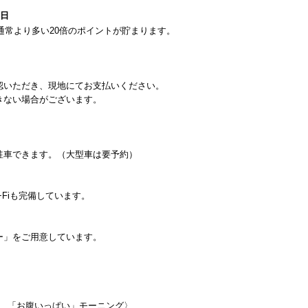
1日
通常より多い20倍のポイントが貯まります。
。
認いただき、現地にてお支払いください。
きない場合がございます。
駐車できます。（大型車は要予約）
−Fiも完備しています。
ー」をご用意しています。
ning 「お腹いっぱい」モーニング〉