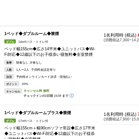
1ベッド◆ダブルルーム◆禁煙
1名利用時 (税込)
(消費税込7,300~14,2
14m²/バス・トイレ付
ダブル
ベッド幅155cm◆広さ14平米◆ユニットバス◆Wi-
Fi対応◆12歳以下のお子様添い寝無料◆全室禁煙
朝食なし 夕食なし
食事
1人〜2人 子供料金設定有り
人数
予約時オンラインカード決済・現地払い
決済
20%
ポイント
キャンセル
1ベッド◆ダブルルームプラス◆禁煙
1名利用時 (税込)
(消費税込7,900~15,0
17m²/バス・トイレ付
ダブル
ベッド幅155cm＋幅90cmソファ常設◆広さ17平米
◆ユニットバス◆Wi-Fi対応◆12歳以下のお子様添