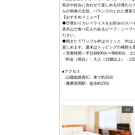
気分や好みに合わせて楽しめる日替わり
ルが朝食の主役。バランスのとれた豊富
【おすすめメニュー】
◆日替わりカレーライスをお好みのスパ
具沢山で食べ応えのあるビーフ・シーフー
ださい。
◆焼きたてワッフル外はカリッと、中は
楽しめます。週末はトッピングの種類も
＜営業時間＞平日6時00分〜9時00分、土日
〈料金（税込）〉大人（13歳以上）：11
●アクセス
〈山陽姫路西IC〉車で約15分
〈播磨高岡駅〉徒歩約23分
1
/
2