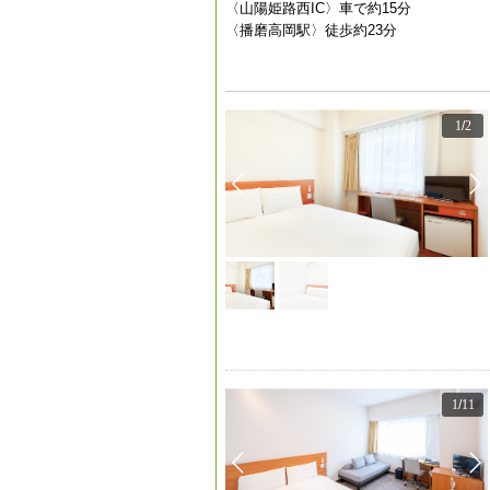
〈山陽姫路西IC〉車で約15分
〈播磨高岡駅〉徒歩約23分
1
/
2
1
/
11