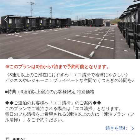
※このプランは3泊から7泊まで予約可能となります。
《3連泊以上のご滞在におすすめ！エコ清掃で地球にやさしい》
ビジネスやレジャーに！プライベートな空間でくつろぎの時間を♪
■特典：3連泊以上宿泊のお客様限定 特別価格
◆◆ご連泊のお客様へ「エコ清掃」のご案内◆◆
このプランでご連泊される場合は「エコ清掃」となります。
毎日のフル清掃をご希望される3連泊以上の方は「連泊プラン（フ
ル清掃）」をご予約ください。
＜エコ清掃について＞
続きを読む
【毎日】タオル・バスマット交換、ゴミ回収
【4日に1度】フル清掃（室内清掃・バスルーム清掃、ベッドメイ
食事なし