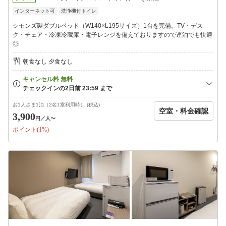
（マイページにて宿泊者情報を事前にご入力ください。事前決済
インターネット可
洗浄機付トイレ
も可能です。）
②ホテルより、ご宿泊日前日の20時に、お客様のメールアドレス
シモンズ製ダブルベッド（W140×L195サイズ）1台を完備。TV・デス
へチェックインQRコードとチェックインコードをお送りいたしま
ク・チェア・冷凍冷蔵庫・電子レンジを備えておりますので連泊でも快適
す。
◎
③ご宿泊日当日、ホテルフロントに設置されたタブレット端末に
チェックインQRコードをかざして（またはチェックインコードを
朝食なし 夕食なし
入力して）いただくことで、チェックインが完了します。
お1人さま1泊（2名1室利用時） (税込)
空室・料金確認
3,900
円
／人〜
ポイント(1%)