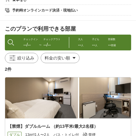
ク・シーツ交換）
【アメニティ（歯ブラシ・ヘアブラシなど）】フロントにてご自
予約時オンラインカード決済・現地払い
由にお取りいただけます。
【追加オプション】
フル清掃（800円）バスタオル（150円）フェイスタオル（100
このプランで利用できる部屋
円）を現地決済にて承っております。
------------------------------
チェックイン
チェックアウト
大人
子ども
部屋数
--/--
--/--
--
--
--
〜
人
人
部屋
＜コンテナ1台1客室だから隣が気にならず「のびのびステイ」＞
黒部市への出張・ビジネス利用、観光の拠点におすすめ◎
絞り込み
【客室】
2件
冷凍冷蔵庫/電子レンジ/電子ポット/空気清浄機など連泊でも快
適にお過ごしいただける設備を備えています。
【無料サービス】
軽食（冷凍食品）＆ホットドリンク付。アメニティ各種もご用
意しております。
【駐車場】
無料/客室から至近のため、まるで自宅のように滞在いただけま
す。
■□■スマートチェックインを導入しております■□■
【禁煙】ダブルルーム （約13平米/最大2名様）
①予約後、ホテルより、お客様のメールアドレスに「予約完了」
と「マイページ案内」メール2通ををお送りいたします。
ダブル
13m²/1人〜2人
バス・トイレ付
禁煙