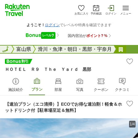
お気に入り
予約確認
ログイン
メニュー
全国
全国
富山県
滑川・魚津・朝日・黒部・宇奈月
ＨＯ
ＨＯＴＥＬ Ｒ９ Ｔｈｅ Ｙａｒｄ 黒部
プラン
施設紹介
部屋
写真
クーポン
クチコミ
【連泊プラン（エコ清掃）】ECOでお得な連泊割！軽食＆ホ
ットドリンク付【駐車場至近＆無料】
1/4