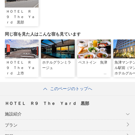
ＨＯＴＥＬ Ｒ
９ Ｔｈｅ Ｙａ
ｒｄ 黒部
同じ宿を見た人はこんな宿も見ています
ＨＯＴＥＬ Ｒ
ホテルグランミラ
ベストイン 魚津
魚津マンテ
９ Ｔｈｅ Ｙａ
ージュ
ル駅前（マ
ｒｄ 上市
ホテルグル
このページのトップへ
ＨＯＴＥＬ Ｒ９ Ｔｈｅ Ｙａｒｄ 黒部
施設紹介
プラン