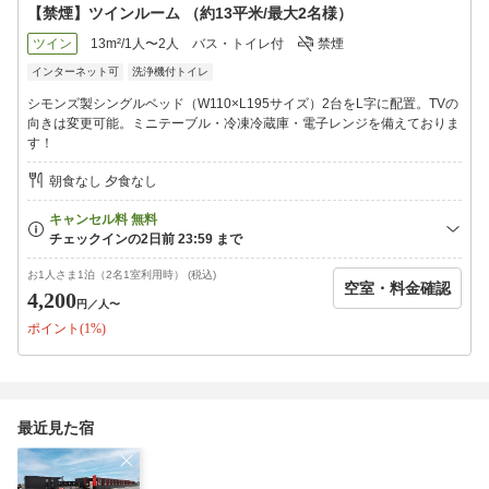
【禁煙】ツインルーム （約13平米/最大2名様）
ツイン
13m²/1人〜2人
バス・トイレ付
禁煙
インターネット可
洗浄機付トイレ
シモンズ製シングルベッド（W110×L195サイズ）2台をL字に配置。TVの
向きは変更可能。ミニテーブル・冷凍冷蔵庫・電子レンジを備えておりま
す！
朝食なし 夕食なし
お1人さま1泊（2名1室利用時） (税込)
空室・料金確認
4,200
円
／人〜
ポイント(1%)
最近見た宿