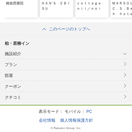
橋旅西雅院
ＨＡＮ’Ｓ ＥＢＩ
ｃｏｔｔａｇｅ
ＭＡＲＳ
ＳＵ
ｎｉｌ／ｎｏｉ
Ｃ．Ｓ．Ｂ
ｈ ｈｏｔ
このページのトップへ
柏・若柳イン
施設紹介
プラン
部屋
クーポン
クチコミ
表示モード：
モバイル
PC
会社情報
個人情報保護方針
© Rakuten Group, Inc.