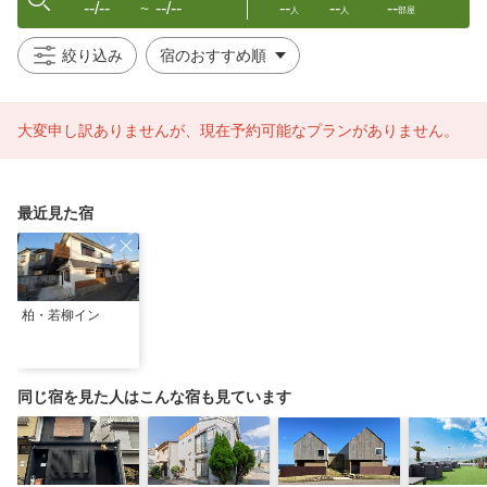
--/--
--/--
--
--
--
〜
人
人
部屋
絞り込み
大変申し訳ありませんが、現在予約可能なプランがありません。
最近見た宿
柏・若柳イン
同じ宿を見た人はこんな宿も見ています