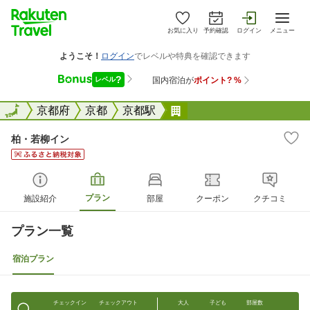
お気に入り
予約確認
ログイン
メニュー
全国
全国
京都府
京都
京都駅
柏・若柳イン
柏・若柳イン
プラン
施設紹介
部屋
クーポン
クチコミ
プラン一覧
宿泊プラン
チェックイン
チェックアウト
大人
子ども
部屋数