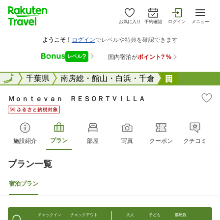
お気に入り
予約確認
ログイン
メニュー
全国
全国
千葉県
南房総・館山・白浜・千倉
Ｍｏｎｔｅ
Ｍｏｎｔｅｖａｎ ＲＥＳＯＲＴＶＩＬＬＡ
プラン
施設紹介
部屋
写真
クーポン
クチコミ
プラン一覧
宿泊プラン
チェックイン
チェックアウト
大人
子ども
部屋数