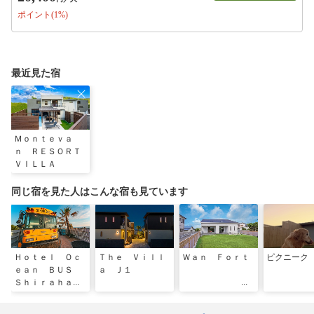
ポイント(1%)
最近見た宿
Ｍｏｎｔｅｖａ
ｎ ＲＥＳＯＲＴ
ＶＩＬＬＡ
同じ宿を見た人はこんな宿も見ています
Ｈｏｔｅｌ Ｏｃ
Ｔｈｅ Ｖｉｌｌ
Ｗａｎ Ｆｏｒｔ
ピクニーク
ｅａｎ ＢＵＳ
ａ Ｊ１
Ｓｈｉｒａｈａｍ
ａ