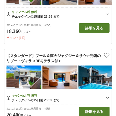
お1人さま1泊（5名1室利用時） (税込)
詳細を見る
18,360
円
／人〜
ポイント(1%)
【スタンダード】プール＆露天ジャグジー＆サウナ完備の
リゾートヴィラ＜BBQテラス付＞
お1人さま1泊（5名1室利用時） (税込)
詳細を見る
20,400
円
／人〜