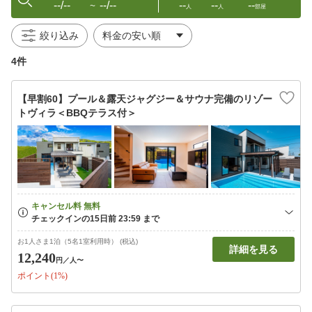
--/--
--/--
--
--
--
〜
人
人
部屋
絞り込み
4件
【早割60】プール＆露天ジャグジー＆サウナ完備のリゾー
トヴィラ＜BBQテラス付＞
お1人さま1泊（5名1室利用時） (税込)
詳細を見る
12,240
円
／人〜
ポイント(1%)