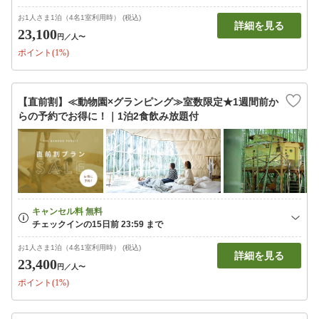
お1人さま1泊（4名1室利用時） (税込)
詳細を見る
23,100
円
／人〜
ポイント(1%)
【直前割】≪動物園×グランピング≫室数限定★1週間前か
らの予約でお得に！｜1泊2食飲み放題付
お1人さま1泊（4名1室利用時） (税込)
詳細を見る
23,400
円
／人〜
ポイント(1%)