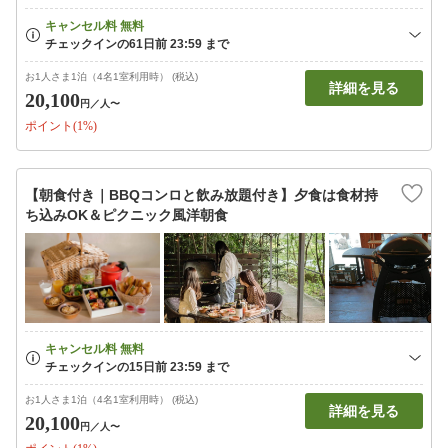
お1人さま1泊（4名1室利用時） (税込)
詳細を見る
20,100
円
／人〜
ポイント(1%)
【朝食付き｜BBQコンロと飲み放題付き】夕食は食材持
ち込みOK＆ピクニック風洋朝食
お1人さま1泊（4名1室利用時） (税込)
詳細を見る
20,100
円
／人〜