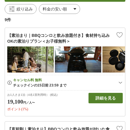
絞り込み
9件
【素泊まり｜BBQコンロと飲み放題付き】食材持ち込み
OKの素泊りプラン＜お子様無料＞
お1人さま1泊（4名1室利用時） (税込)
詳細を見る
19,100
円
／人〜
ポイント(1%)
【直前割｜素泊まり】BBQコンロと飲み放題が付いた食