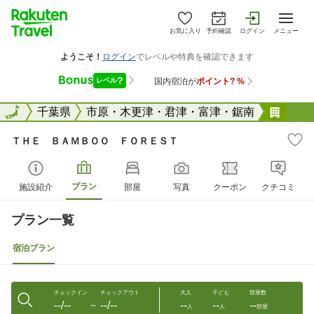
お気に入り
予約確認
ログイン
メニュー
全国
全国
千葉県
市原・木更津・君津・富津・鋸南
ＴＨ
ＴＨＥ ＢＡＭＢＯＯ ＦＯＲＥＳＴ
プラン
施設紹介
部屋
写真
クーポン
クチコミ
プラン一覧
宿泊プラン
チェックイン
チェックアウト
大人
子ども
部屋数
--/--
--/--
--
--
--
〜
人
人
部屋