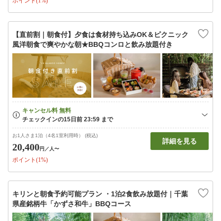
ポイント(1%)
【直前割｜朝食付】夕食は食材持ち込みOK＆ピクニック
風洋朝食で爽やかな朝★BBQコンロと飲み放題付き
お1人さま1泊（4名1室利用時） (税込)
詳細を見る
20,400
円
／人〜
ポイント(1%)
キリンと朝食予約可能プラン ・1泊2食飲み放題付｜千葉
県産銘柄牛「かずさ和牛」BBQコース