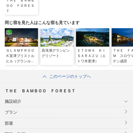
ＴＨＥ ＢＡＭＢ
ＯＯ ＦＯＲＥＳ
Ｔ
同じ宿を見た人はこんな宿も見ています
ＧＬＡＭＰＲＯＯ
高滝湖グランピン
ＥＴＯＷＡ ＫＩ
ＴＨＥ Ｆ
Ｋ富津ブリストル
グリゾート
ＳＡＲＡＺＵ（エ
Ｍ スロウ
ヒル（グランルー
トワ木更津）
テン成田
ク）
このページのトップへ
ＴＨＥ ＢＡＭＢＯＯ ＦＯＲＥＳＴ
施設紹介
プラン
部屋