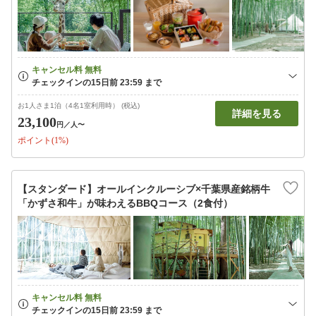
お1人さま1泊（4名1室利用時） (税込)
詳細を見る
23,100
円
／人〜
ポイント(1%)
【スタンダード】オールインクルーシブ×千葉県産銘柄牛
「かずさ和牛」が味わえるBBQコース（2食付）