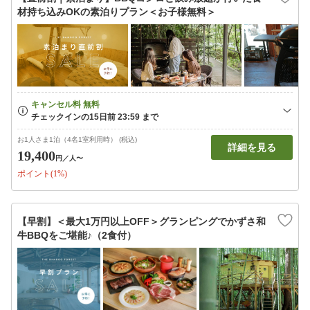
材持ち込みOKの素泊りプラン＜お子様無料＞
お1人さま1泊（4名1室利用時） (税込)
詳細を見る
19,400
円
／人〜
ポイント(1%)
【早割】＜最大1万円以上OFF＞グランピングでかずさ和
牛BBQをご堪能♪（2食付）