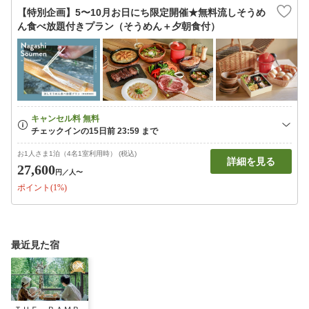
【特別企画】5〜10月お日にち限定開催★無料流しそうめ
ん食べ放題付きプラン（そうめん＋夕朝食付）
お1人さま1泊（4名1室利用時） (税込)
詳細を見る
27,600
円
／人〜
ポイント(1%)
最近見た宿