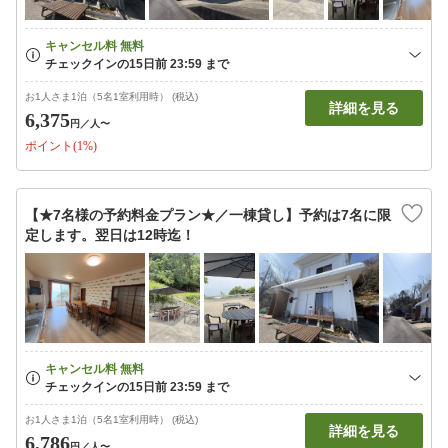
お1人さま1泊（5名1室利用時） (税込)
詳細を見る
6,375
円
／人〜
ポイント(1%)
【★7名様の予約料金プラン★／一棟貸し】予約は7名に限
定します。翌日は12時迄！
お1人さま1泊（5名1室利用時） (税込)
詳細を見る
6,786
円
／人〜