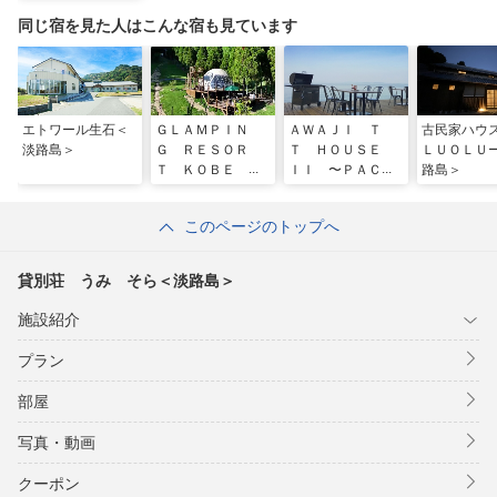
同じ宿を見た人はこんな宿も見ています
エトワール生石＜
ＧＬＡＭＰＩＮ
ＡＷＡＪＩ Ｔ
古民家ハウ
淡路島＞
Ｇ ＲＥＳＯＲ
Ｔ ＨＯＵＳＥ
ＬＵＯＬＵ
Ｔ ＫＯＢＥ Ｒ
ＩＩ 〜ＰＡＣＩ
路島＞
ＯＫＵＫＩＫＵ
ＦＩＣ ＯＶＥ
＋ｏｎｅ
Ｒ ＳＥＡＳ〜
このページのトップへ
＜淡路島＞
貸別荘 うみ そら＜淡路島＞
施設紹介
プラン
部屋
写真・動画
クーポン