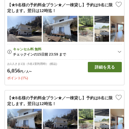
【★9名様の予約料金プラン★／一棟貸し】予約は9名に限
定します。翌日は12時迄！
お1人さま1泊（5名1室利用時） (税込)
詳細を見る
6,056
円
／人〜
ポイント(1%)
【★8名様の予約料金プラン★／一棟貸し】予約は8名に限
定します。翌日は12時迄！