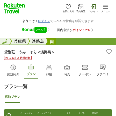
お気に入り
予約確認
ログイン
メニュー
全国
全国
兵庫県
淡路島
貸別荘 うみ そら＜淡路島＞
貸別荘 うみ そら＜淡路島＞
プラン
施設紹介
部屋
写真
クーポン
クチコミ
プラン一覧
宿泊プラン
チェックイン
チェックアウト
大人
子ども
部屋数