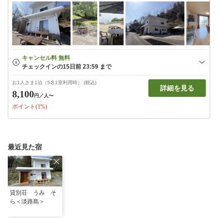
お1人さま1泊（5名1室利用時） (税込)
詳細を見る
8,100
円
／人〜
ポイント(1%)
最近見た宿
貸別荘 うみ そ
ら＜淡路島＞