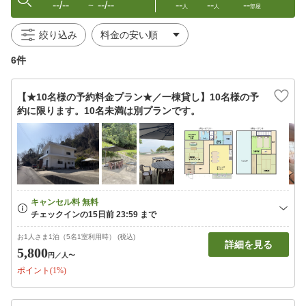
--/--
--/--
--
--
--
〜
人
人
部屋
絞り込み
6件
【★10名様の予約料金プラン★／一棟貸し】10名様の予
約に限ります。10名未満は別プランです。
お1人さま1泊（5名1室利用時） (税込)
詳細を見る
5,800
円
／人〜
ポイント(1%)