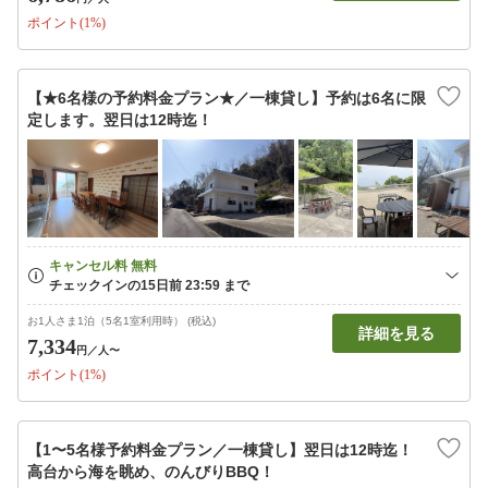
ポイント(1%)
【★6名様の予約料金プラン★／一棟貸し】予約は6名に限
定します。翌日は12時迄！
お1人さま1泊（5名1室利用時） (税込)
詳細を見る
7,334
円
／人〜
ポイント(1%)
【1〜5名様予約料金プラン／一棟貸し】翌日は12時迄！
高台から海を眺め、のんびりBBQ！