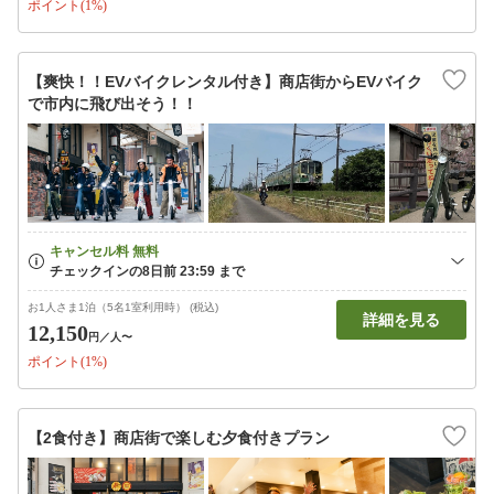
ポイント(1%)
【爽快！！EVバイクレンタル付き】商店街からEVバイク
で市内に飛び出そう！！
お1人さま1泊（5名1室利用時） (税込)
詳細を見る
12,150
円
／人〜
ポイント(1%)
【2食付き】商店街で楽しむ夕食付きプラン