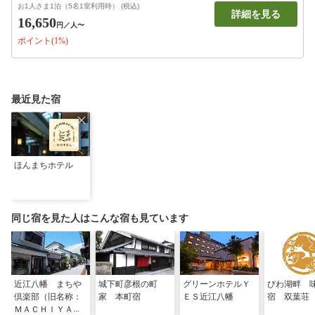
お1人さま1泊（5名1室利用時） (税込)
詳細を見る
16,650
円
／人〜
ポイント(1%)
最近見た宿
ほんまちホテル
同じ宿を見た人はこんな宿も見ています
近江八幡 まちや
城下町彦根の町
グリーンホテルＹ
びわ湖畔 
倶楽部（旧名称：
家 本町宿
ＥＳ近江八幡
宿 双葉荘
ＭＡＣＨＩＹＡ