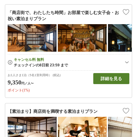
「商店街で、わたしたち時間」お部屋で楽しむ女子会・お
祝い素泊まりプラン
お1人さま1泊（5名1室利用時） (税込)
詳細を見る
9,350
円
／人〜
ポイント(1%)
【素泊まり】商店街を満喫する素泊まりプラン