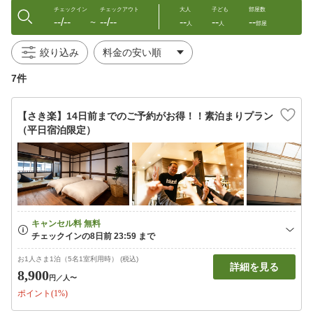
チェックイン
チェックアウト
大人
子ども
部屋数
--/--
--/--
--
--
--
〜
人
人
部屋
絞り込み
7件
【さき楽】14日前までのご予約がお得！！素泊まりプラン
（平日宿泊限定）
お1人さま1泊（5名1室利用時） (税込)
詳細を見る
8,900
円
／人〜
ポイント(1%)