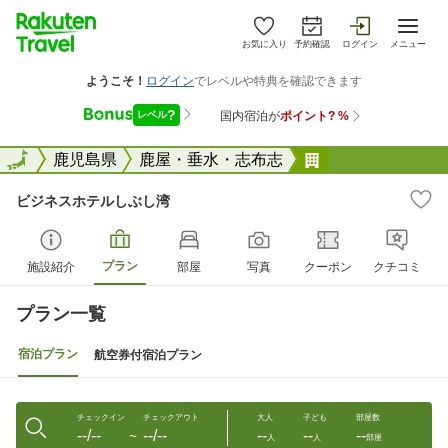
お気に入り
予約確認
ログイン
メニュー
全国
全国
鹿児島県
鹿屋・垂水・志布志
ビジネスホテル
ビジネスホテルしぶし湾
プラン
施設紹介
部屋
写真
クーポン
クチコミ
プラン一覧
宿泊プラン
航空券付宿泊プラン
チェックイン
チェックアウト
大人
子ども
部屋数
--/--
--/--
--
--
--
〜
人
人
部屋