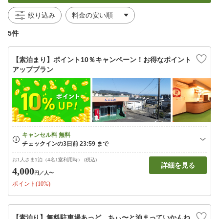
絞り込み
5件
【素泊まり】ポイント10％キャンペーン！お得なポイント
アッププラン
お1人さま1泊（4名1室利用時） (税込)
詳細を見る
4,000
円
／人〜
ポイント(10%)
【素泊り】無料駐車場あっど。ちぃ〜と泊まっていかんね