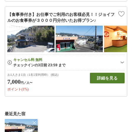
【食事券付き】お仕事でご利用のお客様必見！！ジョイフ
ルのお食事券が３０００円分付いたお得プラン♪
お1人さま1泊（1名1室利用時） (税込)
詳細を見る
7,000
円
／人〜
ポイント(1%)
最近見た宿