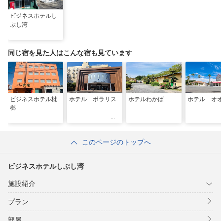
ビジネスホテルし
ぶし湾
同じ宿を見た人はこんな宿も見ています
ビジネスホテル枇
ホテル ポラリス
ホテルわかば
ホテル オ
榔
このページのトップへ
ビジネスホテルしぶし湾
施設紹介
プラン
部屋