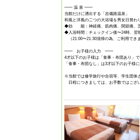
━━ 温 泉 ━━
当館だけに湧出する「吉備路温泉」
和風と洋風の二つの大浴場を男女日替わ
◆効 能：神経痛、筋肉痛、関節痛、
◆入浴時間：チェックイン後〜24時、翌朝
（21:00〜21:30清掃の為、ご利用で
━━ お子様の入力 ━━
4才以下のお子様は「食事・布団あり」
「食事・布団なし」は3才以下のお子様
※当館では修学旅行や合宿等、学生団体
日程につきましては、お手数ではござい