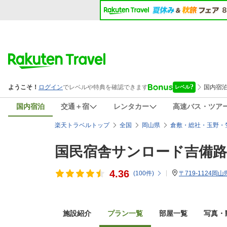
国内宿泊
交通＋宿
レンタカー
高速バス・ツア
楽天トラベルトップ
全国
岡山県
倉敷・総社・玉野・
国民宿舎サンロード吉備路
4.36
(
100
件)
〒719-1124岡
施設紹介
プラン一覧
部屋一覧
写真・動