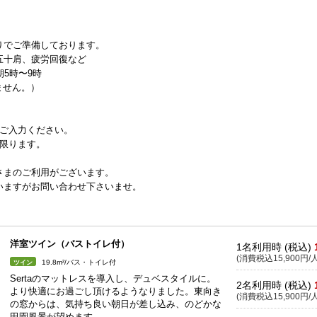
りでご準備しております。
五十肩、疲労回復など
5時〜9時
きません。）
でご入力ください。
に限ります。
さまのご利用がございます。
ますがお問い合わせ下さいませ。
洋室ツイン（バストイレ付）
1名利用時 (税込)
(消費税込15,900円/人
19.8m²/バス・トイレ付
ツイン
Sertaのマットレスを導入し、デュベスタイルに。
2名利用時 (税込)
より快適にお過ごし頂けるようなりました。東向き
(消費税込15,900円/人
の窓からは、気持ち良い朝日が差し込み、のどかな
田園風景が望めます