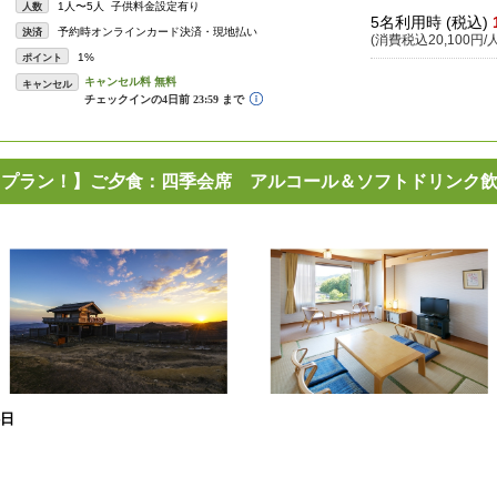
1人〜5人 子供料金設定有り
人数
5名利用時 (税込)
予約時オンラインカード決済・現地払い
決済
(消費税込20,100円/人
1%
ポイント
キャンセル
割引プラン！】ご夕食：四季会席 アルコール＆ソフトドリンク
4日