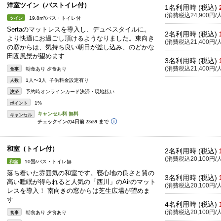
洋室ツイン（バストイレ付）
1名利用時 (税込)
(消費税込24,900円/人
19.8m²/バス・トイレ付
ツイン
Sertaのマットレスを導入し、デュベスタイルに。
2名利用時 (税込)
より快適にお過ごし頂けるようなりました。東向き
(消費税込21,400円/人
の窓からは、気持ち良い朝日が差し込み、のどかな
田園風景が望めます
3名利用時 (税込)
(消費税込21,400円/人
朝食あり 夕食あり
食事
1人〜3人 子供料金設定有り
人数
予約時オンラインカード決済・現地払い
決済
1%
ポイント
キャンセル
和室（トイレ付）
2名利用時 (税込)
(消費税込20,100円/人
10畳/バス・トイレ無
和室
落ち着いた雰囲気の和室です。寝心地の良さと質の
3名利用時 (税込)
高い睡眠が得られると人気の「西川」のAirのマット
(消費税込20,100円/人
レスを導入！ 南向きの窓からは芝生広場が望めま
す
4名利用時 (税込)
(消費税込20,100円/人
朝食あり 夕食あり
食事