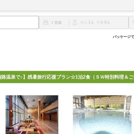
1
0
1
大人
子供
パッケージ
路温泉で♪】残暑旅行応援プラン☆1泊2食（ＳＷ特別料理＆