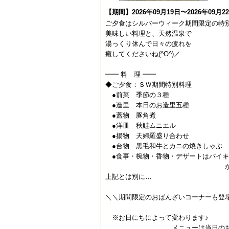
【期間】2026年09月19日〜2026年09月2
ご夕食はシルバーウィーク期間限定の特
美味しい料理と、天然温泉で
湯っくり休んで日々の疲れを
癒してくださいね(^O^)／
━━ 料 理 ━━
◆ご夕食：ＳＷ期間特別料理
●前菜 季節の３種
●造里 本日のお造里五種
●蓋物 豚角煮
●洋皿 秋鮭ムニエル
●揚物 天婦羅盛り合わせ
●台物 黒毛和牛とカニの焼きしゃぶ
●食事・椀物・香物・デザートはバイキ
からお取り頂
上記とは別に…
＼＼期間限定のおばんざいコーナーも登
※お日にちによって変わります♪
メニューは当日のお楽