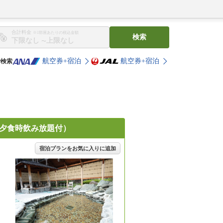
合計料金
※1部屋あたりの税込金額
検索
〜
航空券+宿泊
航空券+宿泊
で検索
ご夕食時飲み放題付）
宿泊プランをお気に入りに追加