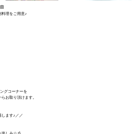
2日
別料理をご用意♪
ングコーナーを
けます。
場します♪／／
しみ☆彡