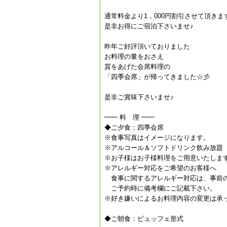
通常料金より1，000円割引させて頂きま
是非お得にご宿泊下さいませ♪
昨年ご好評頂いておりました
お料理の量をおさえ
質をあげた会席料理の
「四季会席」が帰ってきました☆彡
是非ご賞味下さいませ♪
━━ 料 理 ━━
◆ご夕食：四季会席
※食事写真はイメージになります。
※アルコール＆ソフトドリンク飲み放題（
※お子様はお子様料理をご用意いたしま
※アレルギー対応をご希望のお客様へ
食事に関するアレルギー対応は、事前の
ご予約時に備考欄にご記載下さい。
※好き嫌いによるお料理内容の変更は承
◆ご朝食：ビュッフェ形式