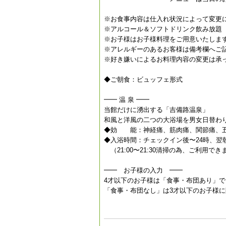
※お食事内容は仕入れ状況によって変更
※アルコール＆ソフトドリンク飲み放題（
※お子様はお子様料理をご用意いたしま
※アレルギーのあるお客様は備考欄へご
※好き嫌いによるお料理内容の変更は承
◆ご朝食：ビュッフェ形式
━━ 温 泉 ━━
当館だけに湧出する「吉備路温泉」
和風と洋風の二つの大浴場を男女日替わ
◆効 能：神経痛、筋肉痛、関節痛、
◆入浴時間：チェックイン後〜24時、翌朝
（21:00〜21:30清掃の為、ご利用で
━━ お子様の入力 ━━
4才以下のお子様は「食事・布団あり」
「食事・布団なし」は3才以下のお子様