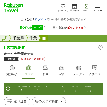
お気に入り
予約確認
ログイン
メニュー
全国
全国
千葉県
千葉
オークラ千葉ホテル
オークラ千葉ホテル
プラン
施設紹介
部屋
写真
クーポン
クチコミ
チェックイン
チェックアウト
大人
子ども
部屋数
--/--
--/--
--
--
--
〜
人
人
部屋
絞り込み