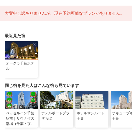
大変申し訳ありませんが、現在予約可能なプランがありません。
最近見た宿
オークラ千葉ホテ
ル
同じ宿を見た人はこんな宿も見ています
ベッセルイン千葉
ホテルポートプラ
ホテルサンルート
ザキューブ
駅前｜サウナ付大
ザちば
千葉
千葉
浴場（千葉・京成
千葉・幕張）