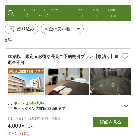
チェックイン
チェックアウト
大人
子ども
部屋数
--/--
--/--
--
--
--
〜
人
人
部屋
絞り込み
5件
20泊以上限定★お得な長期ご予約割引プラン【素泊り】※
返金不可
お1人さま1泊（1名1室利用時） (税込)
詳細を見る
4,000
円
／人〜
ポイント(1%)