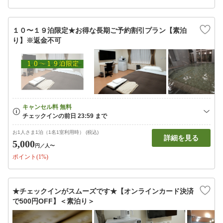
１０〜１９泊限定★お得な長期ご予約割引プラン【素泊
り】※返金不可
お1人さま1泊（1名1室利用時） (税込)
詳細を見る
5,000
円
／人〜
ポイント(1%)
★チェックインがスムーズです★【オンラインカード決済
で500円OFF】＜素泊り＞