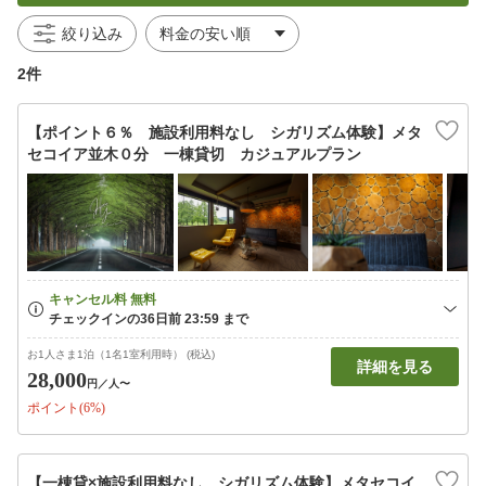
絞り込み
2件
【ポイント６％ 施設利用料なし シガリズム体験】メタ
セコイア並木０分 一棟貸切 カジュアルプラン
お1人さま1泊（1名1室利用時） (税込)
詳細を見る
28,000
円
／人〜
ポイント(6%)
【一棟貸×施設利用料なし シガリズム体験】メタセコイ