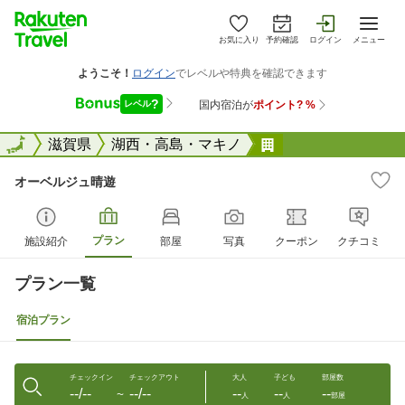
お気に入り
予約確認
ログイン
メニュー
全国
全国
滋賀県
湖西・高島・マキノ
オーベルジュ晴遊
オーベルジュ晴遊
プラン
施設紹介
部屋
写真
クーポン
クチコミ
プラン一覧
宿泊プラン
チェックイン
チェックアウト
大人
子ども
部屋数
--/--
--/--
--
--
--
〜
人
人
部屋