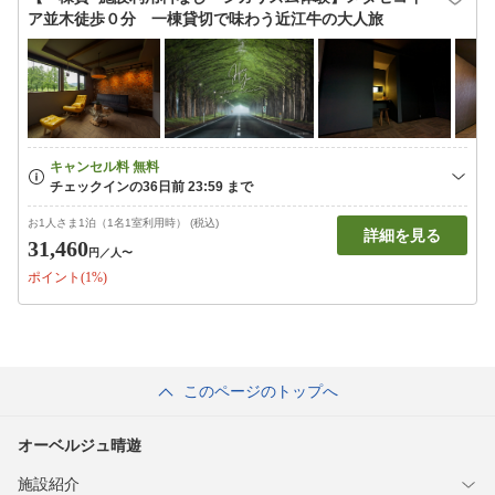
ア並木徒歩０分 一棟貸切で味わう近江牛の大人旅
お1人さま1泊（1名1室利用時） (税込)
詳細を見る
31,460
円
／人〜
ポイント(1%)
このページのトップへ
オーベルジュ晴遊
施設紹介