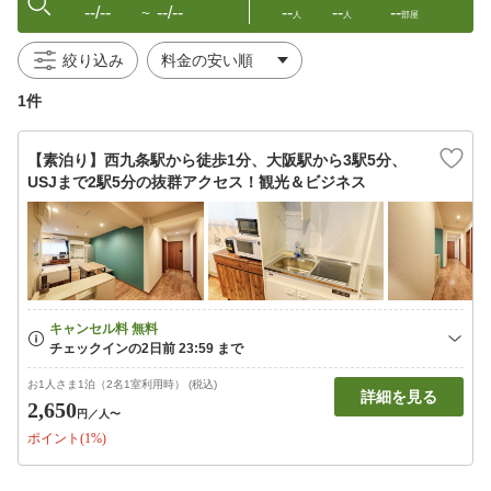
--/--
--/--
--
--
--
〜
人
人
部屋
絞り込み
1件
【素泊り】西九条駅から徒歩1分、大阪駅から3駅5分、
USJまで2駅5分の抜群アクセス！観光＆ビジネス
お1人さま1泊（2名1室利用時） (税込)
詳細を見る
2,650
円
／人〜
ポイント(1%)