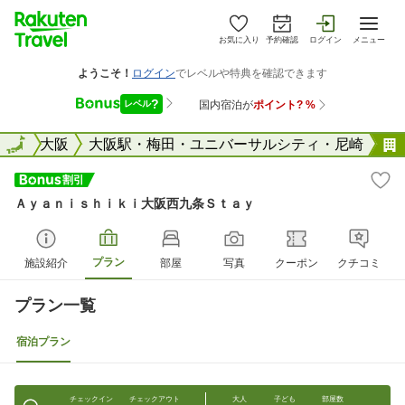
お気に入り
予約確認
ログイン
メニュー
阪府
全国
大阪
大阪駅・梅田・ユニバーサルシティ・尼崎
Ａｙａｎｉｓｈｉｋｉ大阪西九条Ｓｔａｙ
プラン
施設紹介
部屋
写真
クーポン
クチコミ
プラン一覧
宿泊プラン
チェックイン
チェックアウト
大人
子ども
部屋数